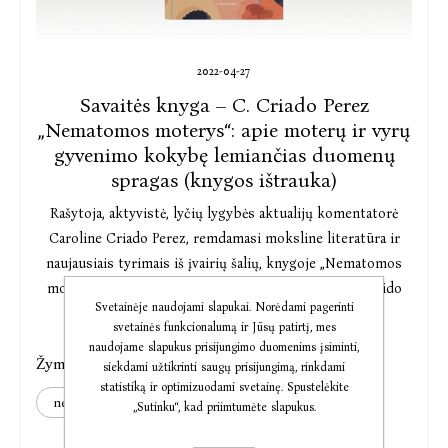
2022-04-27
Savaitės knyga – C. Criado Perez
„Nematomos moterys“: apie moterų ir vyrų
gyvenimo kokybę lemiančias duomenų
spragas (knygos ištrauka)
Rašytoja, aktyvistė, lyčių lygybės aktualijų komentatorė
Caroline Criado Perez, remdamasi moksline literatūra ir
naujausiais tyrimais iš įvairių šalių, knygoje „Nematomos
moterys“ (iš anglų kalbos vertė Daiva Repečkaitė, išleido
Svetainėje naudojami slapukai. Norėdami pagerinti
leidykla „Baltos lankos“) atskleidžia, kaip su lytimi
svetainės funkcionalumą ir Jūsų patirtį, mes
susijusių duomenų spragos veikia ne tik visą pasaulį, bet ir
naudojame slapukus prisijungimo duomenims įsiminti,
Žymos:
kiekvieno iš mūsų, vyro ar moters, kasdienius veiksmus,
caroline criado perez
siekdami užtikrinti saugų prisijungimą, rinkdami
statistiką ir optimizuodami svetainę. Spustelėkite
pasirinkimus, net gyvenimo būdą. Ji svarsto, kaip,
nematomos moterys
savaitės laimikis
„Sutinku“, kad priimtumėte slapukus.
užpildžius duomenų spragas, pasaulis galėtų tapti visoms
ir visiems išties patogus.
Kategorija:
Rekomendacijos