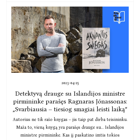
2023-04-25
Detektyvą drauge su Islandijos ministre
pirmininke parašęs Ragnaras Jónassonas:
„Svarbiausia – tiesiog smagiai leisti laiką“
Autorius ne tik rašo knygas – jis taip pat dirba teisininku.
Maža to, vieną knygą yra parašęs drauge su... Islandijos
ministre pirmininke. Kas jį paskatino imtis tokios