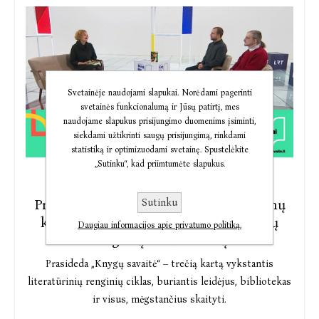
Svetainėje naudojami slapukai. Norėdami pagerinti
svetainės funkcionalumą ir Jūsų patirtį, mes
naudojame slapukus prisijungimo duomenims įsiminti,
siekdami užtikrinti saugų prisijungimą, rinkdami
statistiką ir optimizuodami svetainę. Spustelėkite
„Sutinku“, kad priimtumėte slapukus.
2023-04-24
Prasideda „Knygų savaitė“ – prie ekranų
Sutinku
kvies dešimtys išskirtinių literatūrinių
Daugiau informacijos apie privatumo politiką.
renginių ir susitikimų
Prasideda „Knygų savaitė“ – trečią kartą vykstantis
literatūrinių renginių ciklas, buriantis leidėjus, bibliotekas
ir visus, mėgstančius skaityti.