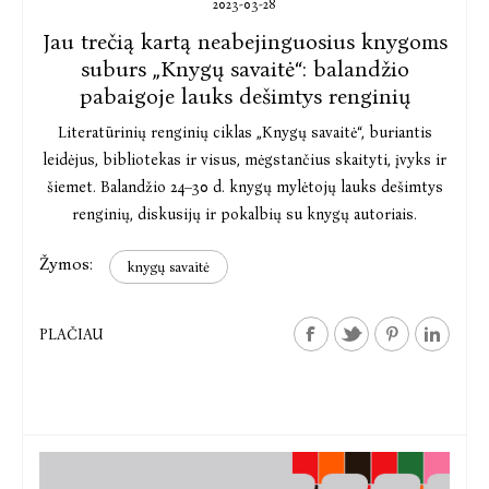
2023-03-28
Jau trečią kartą neabejinguosius knygoms
suburs „Knygų savaitė“: balandžio
pabaigoje lauks dešimtys renginių
Literatūrinių renginių ciklas „Knygų savaitė“, buriantis
leidėjus, bibliotekas ir visus, mėgstančius skaityti, įvyks ir
šiemet. Balandžio 24–30 d. knygų mylėtojų lauks dešimtys
renginių, diskusijų ir pokalbių su knygų autoriais.
Žymos:
knygų savaitė
PLAČIAU