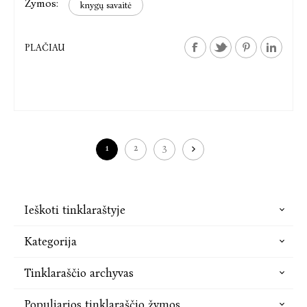
Žymos:
knygų savaitė
PLAČIAU
1
2
3
Ieškoti tinklaraštyje
Kategorija
Tinklaraščio archyvas
Populiarios tinklaraščio žymos