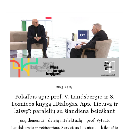
2023-04-27
Pokalbis apie prof. V. Landsbergio ir S.
Loznicos knygą „Dialogas. Apie Lietuvą ir
laisvę“: paralelių su šiandiena beieškant
Jūsų dėmesiui – dviejų intelektualų – prof. Vytauto
Landsbergio ir režisieriaus Sergejaus Loznicos – laikmečio