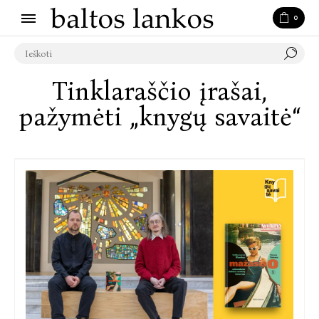
0
Tinklaraščio įrašai,
pažymėti „knygų savaitė“