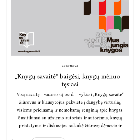
2022-02-21
„Knygų savaitė“ baigėsi, knygų mėnuo –
tęsiasi
Visą savaitę – vasario 14–20 d. – vykusi „Knygų savaitė“
žiūrovus ir klausytojus pakvietė į daugybę virtualių,
visiems prieinamų ir nemokamų renginių apie knygas.
Susitikimai su užsienio autoriais ir autorėmis, knygų
pristatymai ir diskusijos sulaukė žiūrovų dėmesio ir
peržiūrų.