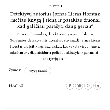
2023-04-24
Detektyvų autorius Jørnas Lieras Horstas:
„mečiau knygą į sieną ir pasakiau žmonai,
kad galėčiau parašyti daug geriau“
Buvęs policininkas, detektyvas, tyrėjas, o dabar –
Norvegijos detektyvinės literatūros žvaigždė Jørnas Lieras
Horstas yra įsitikinęs, kad viskas, kas vyksta visuomenėje,
anksčiau ar vėliau atsiduria policijos akiratyje ir galiausiai –
ant tyrėjų stalo.
Žymos:
knygų savaitė
PLAČIAU