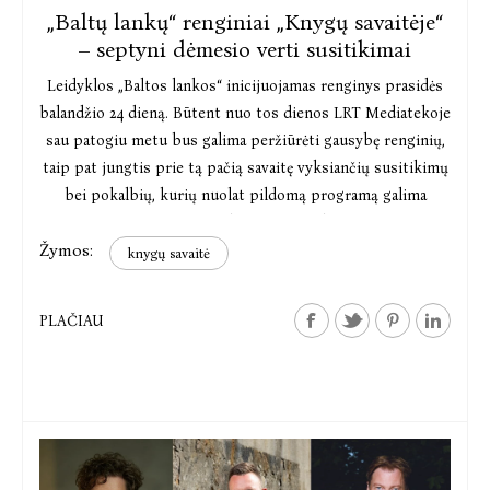
„Baltų lankų“ renginiai „Knygų savaitėje“
– septyni dėmesio verti susitikimai
Leidyklos „Baltos lankos“ inicijuojamas renginys prasidės
balandžio 24 dieną. Būtent nuo tos dienos LRT Mediatekoje
sau patogiu metu bus galima peržiūrėti gausybę renginių,
taip pat jungtis prie tą pačią savaitę vyksiančių susitikimų
bei pokalbių, kurių nuolat pildomą programą galima
rasti www.knygusavaite.lt
Žymos:
knygų savaitė
PLAČIAU