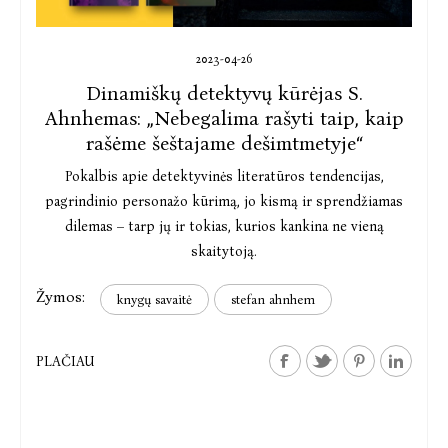
2023-04-26
Dinamiškų detektyvų kūrėjas S.
Ahnhemas: „Nebegalima rašyti taip, kaip
rašėme šeštajame dešimtmetyje“
Pokalbis apie detektyvinės literatūros tendencijas,
pagrindinio personažo kūrimą, jo kismą ir sprendžiamas
dilemas – tarp jų ir tokias, kurios kankina ne vieną
skaitytoją.
Žymos:
knygų savaitė
stefan ahnhem
PLAČIAU