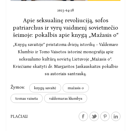
2023-04-28
Apie seksualinę revoliuciją, sofos
patriarchus ir vyrų vaidmenį sovietmečio
šeimoje: pokalbis apie knygą „Mažasis o“
„Knygų savaitėje“ pristatoma dviejų istorikų – Valdemaro
Klumbio ir Tomo Vaisetos istorinė monografija apie
seksualumo kultūrą sovietų Lietuvoje „Mažasis o“.
Kviečiame skaityti dr. Margaritos Jankauskaitės pokalbio
su autoriais santrauką.
Žymos:
knygų savaitė
mažasis o
tomas vaiseta
valdemaras klumbys
PLAČIAU