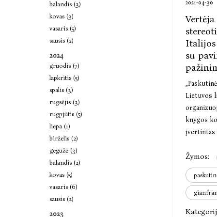
2021-04-30
balandis (3)
kovas (3)
Vertėja
vasaris (5)
stereot
sausis (2)
Italijo
su pavi
2024
pažini
gruodis (7)
lapkritis (5)
„Paskutinė
spalis (3)
Lietuvos l
rugsėjis (3)
organizuo
rugpjūtis (5)
knygos ko
liepa (1)
įvertintas
birželis (2)
vertimų ir
gegužė (3)
Žymos:
2020 m. kl
balandis (2)
kovas (5)
paskutin
vasaris (6)
gianfran
sausis (2)
Kategorij
2023