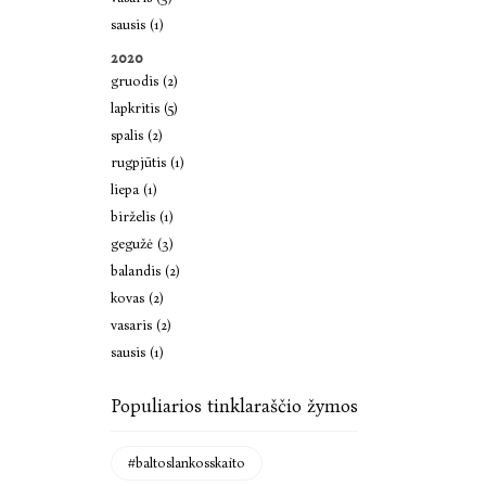
sausis (1)
2020
gruodis (2)
lapkritis (5)
spalis (2)
rugpjūtis (1)
liepa (1)
birželis (1)
gegužė (3)
balandis (2)
kovas (2)
vasaris (2)
sausis (1)
Populiarios tinklaraščio žymos
#baltoslankosskaito