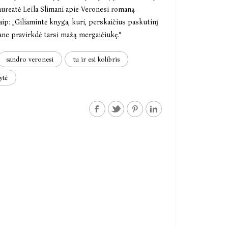
aureatė Leïla Slimani apie Veronesi romaną
taip: „Giliamintė knyga, kuri, perskaičius paskutinį
ane pravirkdė tarsi mažą mergaičiukę.“
sandro veronesi
tu ir esi kolibris
ytė