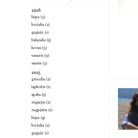
2026
liepa (3)
birželis (2)
gegužė (1)
balandis (5)
kovas (3)
vasaris (9)
sausis (3)
2025
gruodis (2)
lapkritis (1)
spalis (5)
rugsėjis (2)
rugpjūtis (1)
liepa (4)
birželis (2)
gegužė (1)