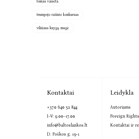
tomas vaiseta
trumpojo rašinio konkursas
vilniaus knygų mugė
Kontaktai
Leidykla
+370 640 52 844
Autoriams
I–V: 9.00–17.00
Foreign Right
info@baltoslankos.lt
Kontaktai ir re
D. Poškos g. 19-1