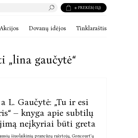
0
PREKĖS(-IŲ)
Akcijos
Dovanų idėjos
Tinklaraštis
i „lina gaučytė“
ja L. Gaučytė: „Tu ir esi
ris“ – knyga apie subtilų
imą neįkyriai būti greta
iausių šiuolaikinių prancūzų rašytojų, Goncourtʼų