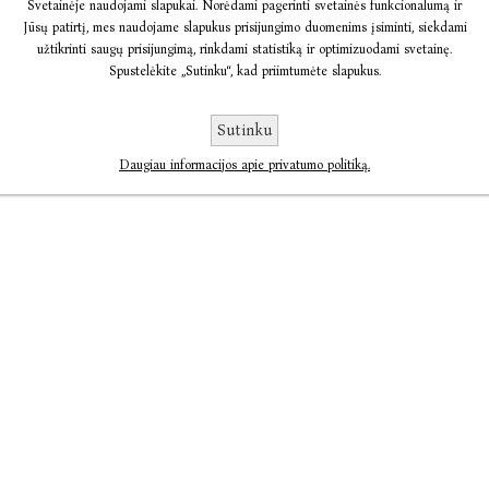
Svetainėje naudojami slapukai. Norėdami pagerinti svetainės funkcionalumą ir
Jūsų patirtį, mes naudojame slapukus prisijungimo duomenims įsiminti, siekdami
užtikrinti saugų prisijungimą, rinkdami statistiką ir optimizuodami svetainę.
Spustelėkite „Sutinku“, kad priimtumėte slapukus.
Sutinku
Daugiau informacijos apie privatumo politiką.