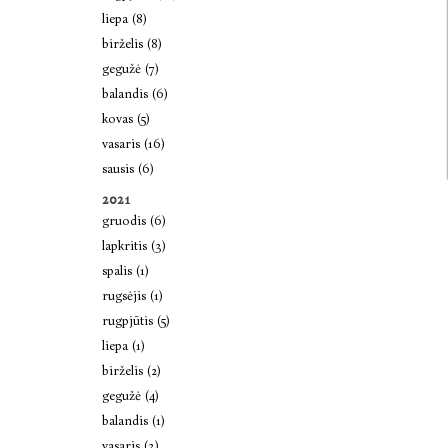
liepa (8)
birželis (8)
gegužė (7)
balandis (6)
kovas (5)
vasaris (16)
sausis (6)
2021
gruodis (6)
lapkritis (3)
spalis (1)
rugsėjis (1)
rugpjūtis (5)
liepa (1)
birželis (2)
gegužė (4)
balandis (1)
vasaris (3)