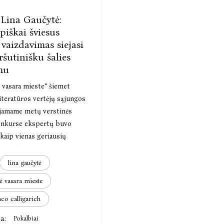
 Lina Gaučytė:
ipiškai šviesus
s vaizdavimas siejasi
ršutinišku šalies
mu
 vasara mieste“ šiemet
iteratūros vertėjų sąjungos
jamame metų verstinės
nkurse ekspertų buvo
 kaip vienas geriausių
 įtrauktas į vertingiausių
asikos vertimų sąrašą.
lina gaučytė
ė vasara mieste
co calligarich
a:
Pokalbiai