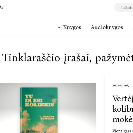
AS
Knygos
Audioknygos
Tinklaraščio įrašai, pažymėt
2022-01-05
Vertė
kolib
mokėj
Viena gars