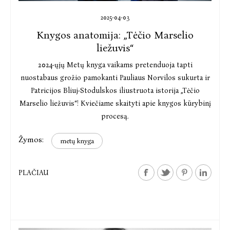
2025-04-03
Knygos anatomija: „Tėčio Marselio
liežuvis“
2024-ųjų Metų knyga vaikams pretenduoja tapti
nuostabaus grožio pamokanti Pauliaus Norvilos sukurta ir
Patricijos Bliuj-Stodulskos iliustruota istorija „Tėčio
Marselio liežuvis“! Kviečiame skaityti apie knygos kūrybinį
procesą.
Žymos:
metų knyga
PLAČIAU