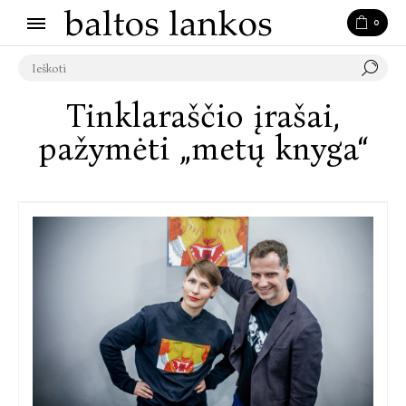
0
Tinklaraščio įrašai,
pažymėti „metų knyga“