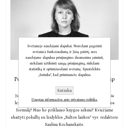
Svetainėje naudojami slapukai. Norėdami pagerinti
svetainės funkcionalumą ir Jūsų patirtį, mes
naudojame slapukus prisijungimo duomenims įsiminti,
siekdami užtikrinti saugų prisijungimą, rinkdami
statistiką ir optimizuodami svetainę. Spustelėkite
2024-05-13
„Sutinku“, kad priimtumėte slapukus.
Pokalbis po Metų knygos rinkimų: kaip
išleisti Metų knygą. Po vieną kasmet
Sutinku
Juk ne mažiau įdomu, ką Metų knygos rinkimai reiškia
Daugiau informacijos apie privatumo politiką.
leidėjams ir leidykloms. Ar leidyklos žino Metų knygos
formulę? Nuo ko priklauso knygos sėkmė? Kviečiame
skaityti pokalbį su leidyklos „Baltos lankos“ vyr. redaktore
Saulina Kochanskaite.