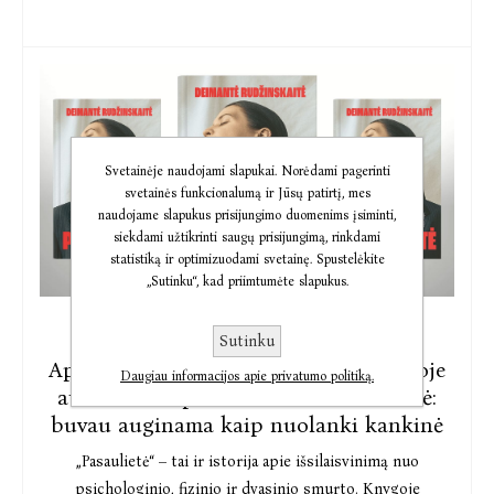
Svetainėje naudojami slapukai. Norėdami pagerinti
svetainės funkcionalumą ir Jūsų patirtį, mes
naudojame slapukus prisijungimo duomenims įsiminti,
siekdami užtikrinti saugų prisijungimą, rinkdami
statistiką ir optimizuodami svetainę. Spustelėkite
„Sutinku“, kad priimtumėte slapukus.
2024-08-27
Sutinku
Apie gyvenimą Jehovos liudytojų šeimoje
Daugiau informacijos apie privatumo politiką.
atsiminimus parašiusi D. Rudžinskaitė:
buvau auginama kaip nuolanki kankinė
„Pasaulietė“ – tai ir istorija apie išsilaisvinimą nuo
psichologinio, fizinio ir dvasinio smurto. Knygoje