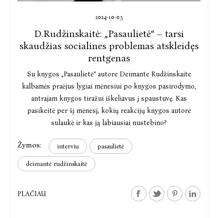
2024-10-03
D.Rudžinskaitė: „Pasaulietė“ – tarsi
skaudžias socialines problemas atskleidęs
rentgenas
Su knygos „Pasaulietė“ autore Deimante Rudžinskaite
kalbamės praėjus lygiai mėnesiui po knygos pasirodymo,
antrajam knygos tiražui iškeliavus į spaustuvę. Kas
pasikeitė per šį mėnesį, kokių reakcijų knygos autorė
sulaukė ir kas ją labiausiai nustebino?
Žymos:
interviu
pasaulietė
deimantė rudžinskaitė
PLAČIAU