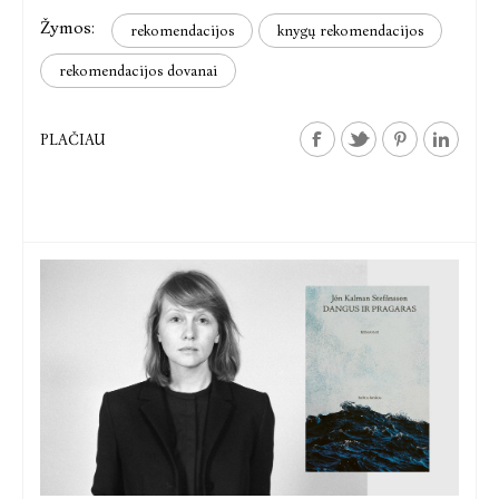
Žymos:
gerbėjos, naujienos laukia ir klasikos mėgėjų bei
rekomendacijos
knygų rekomendacijos
populiariosios Colleen Hoover skaitytojų.
rekomendacijos dovanai
PLAČIAU