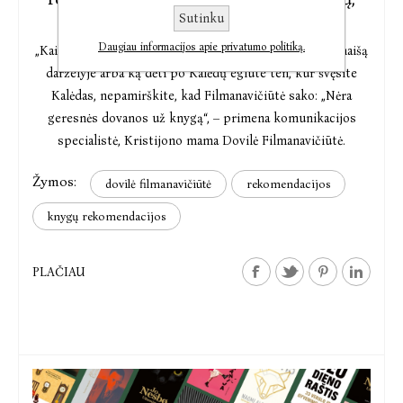
tapsiančių puikia dovana
Sutinku
Daugiau informacijos apie privatumo politiką.
„Kai ateis laikais apsispręsti, ką dėti į Kalėdų Senelio maišą
darželyje arba ką dėti po Kalėdų eglute ten, kur švęsite
Kalėdas, nepamirškite, kad Filmanavičiūtė sako: „Nėra
geresnės dovanos už knygą“, – primena komunikacijos
specialistė, Kristijono mama Dovilė Filmanavičiūtė.
Žymos:
dovilė filmanavičiūtė
rekomendacijos
knygų rekomendacijos
PLAČIAU