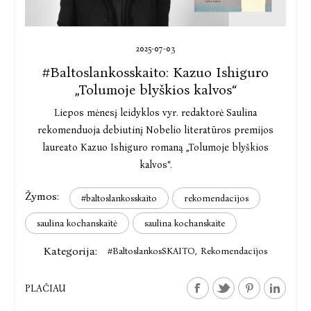
2025-07-03
#Baltoslankosskaito: Kazuo Ishiguro
„Tolumoje blyškios kalvos“
Liepos mėnesį leidyklos vyr. redaktorė Saulina
rekomenduoja debiutinį Nobelio literatūros premijos
laureato Kazuo Ishiguro romaną „Tolumoje blyškios
kalvos“.
Žymos:
#baltoslankosskaito
rekomendacijos
saulina kochanskaitė
saulina kochanskaite
Kategorija:
#BaltoslankosSKAITO
,
Rekomendacijos
PLAČIAU