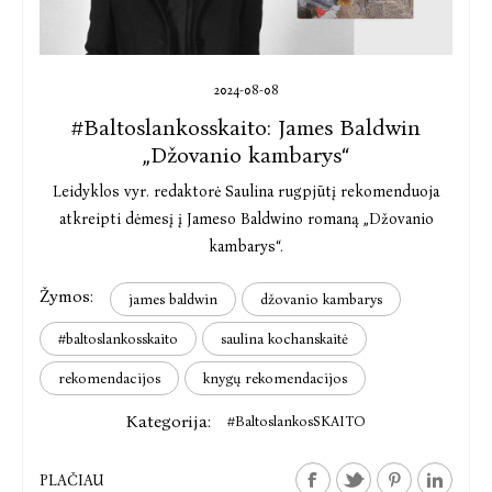
2024-08-08
#Baltoslankosskaito: James Baldwin
„Džovanio kambarys“
Leidyklos vyr. redaktorė Saulina rugpjūtį rekomenduoja
atkreipti dėmesį į Jameso Baldwino romaną „Džovanio
kambarys“.
Žymos:
james baldwin
džovanio kambarys
#baltoslankosskaito
saulina kochanskaitė
rekomendacijos
knygų rekomendacijos
Kategorija:
#BaltoslankosSKAITO
PLAČIAU