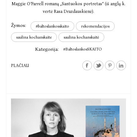
Maggie O’Farrell romaną „Santuokos portretas“ (iš anglų k.
vertė Rasa Drazdauskienė).
Žymos:
#baltoslankosskaito
rekomendacijos
saulina kochanskaite
saulina kochanskaitė
Kategorija:
#BaltoslankosSKAITO
PLAČIAU