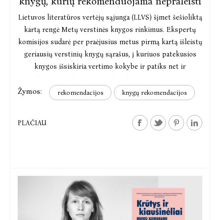
knygų, kurių rekomenduojama nepraleisti
Lietuvos literatūros vertėjų sąjunga (LLVS) šįmet šešioliktą
kartą rengė Metų verstinės knygos rinkimus. Ekspertų
komisijos sudarė per praėjusius metus pirmą kartą išleistų
geriausių verstinių knygų sąrašus, į kuriuos patekusios
knygos išsiskiria vertimo kokybe ir patiks net ir
išrankiausiems skaitytojams bei skaitytojoms. Kviečiame
Žymos:
susipažinti su ekspertų įvertintomis ir į ilguosius sąrašus
rekomendacijos
knygų rekomendacijos
patekusiomis „Baltų lankų“ knygomis.
PLAČIAU