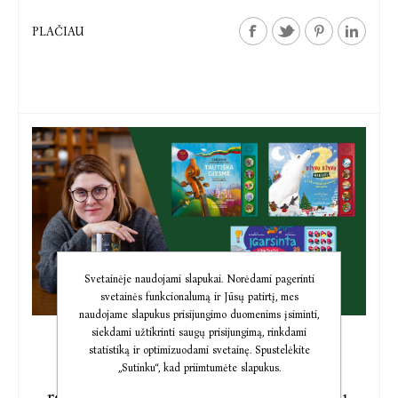
PLAČIAU
Svetainėje naudojami slapukai. Norėdami pagerinti
svetainės funkcionalumą ir Jūsų patirtį, mes
naudojame slapukus prisijungimo duomenims įsiminti,
siekdami užtikrinti saugų prisijungimą, rinkdami
2024-12-06
statistiką ir optimizuodami svetainę. Spustelėkite
„Sutinku“, kad priimtumėte slapukus.
D. Filmanavičiūtės knygų vaikams
rekomendacijos: net penkiolika knygų,