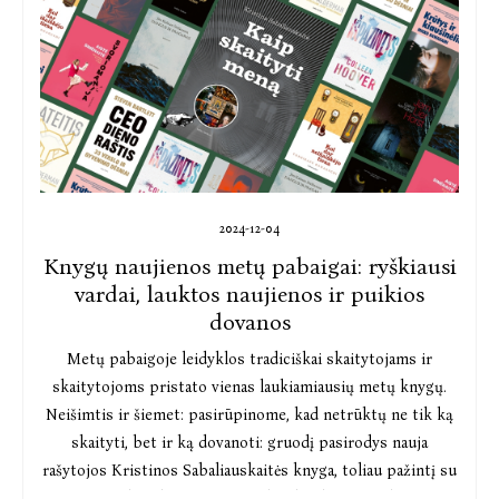
2024-12-04
Knygų naujienos metų pabaigai: ryškiausi
vardai, lauktos naujienos ir puikios
dovanos
Metų pabaigoje leidyklos tradiciškai skaitytojams ir
skaitytojoms pristato vienas laukiamiausių metų knygų.
Neišimtis ir šiemet: pasirūpinome, kad netrūktų ne tik ką
skaityti, bet ir ką dovanoti: gruodį pasirodys nauja
rašytojos Kristinos Sabaliauskaitės knyga, toliau pažintį su
Hariu Hūle galės tęsti Jo Nesbo detektyvų gerbėjai ir