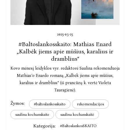
2025-03-25
#Baltoslankosskaito: Mathias Enard
„Kalbėk jiems apie mūšius, karalius ir
dramblius“
Kovo mėnesį leidyklos vyr. redaktorė Saulina rekomenduoja
Mathias’o Enardo romaną „Kalbėk jiems apie mūšius,
karalius ir dramblius“ (iš prancūzų k. vertė Violeta
Tauragienė).
Žymos:
#baltoslankosskaito
rekomendacijos
saulina kochanskaite
saulina kochanskaitė
Kategorija:
#BaltoslankosSKAITO