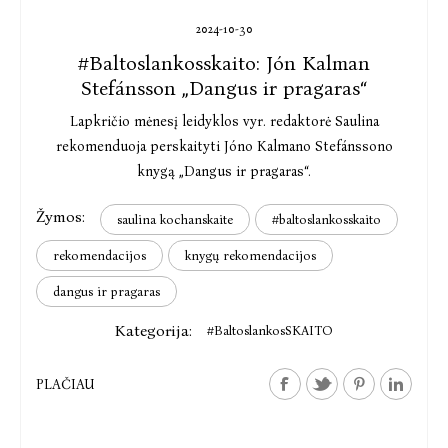
2024-10-30
#Baltoslankosskaito: Jón Kalman
Stefánsson „Dangus ir pragaras“
Lapkričio mėnesį leidyklos vyr. redaktorė Saulina
rekomenduoja perskaityti Jóno Kalmano Stefánssono
knygą „Dangus ir pragaras“.
Žymos:
saulina kochanskaite
#baltoslankosskaito
rekomendacijos
knygų rekomendacijos
dangus ir pragaras
Kategorija:
#BaltoslankosSKAITO
PLAČIAU