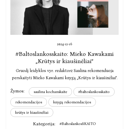
2024-12-16
#Baltoslankosskaito: Mieko Kawakami
„Krūtys ir kiaušinėliai“
Gruodį leidyklos vyr. redaktorė Saulina rekomenduoja
perskaityti Mieko Kawakami knygą „Krūtys ir kiaušinėliai“.
Žymos:
saulina kochanskaite
#baltoslankosskaito
rekomendacijos
knygų rekomendacijos
krūtys ir kiaušinėliai
Kategorija:
#BaltoslankosSKAITO