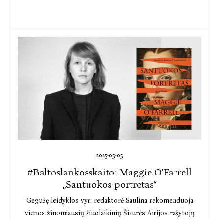
2025-05-05
#Baltoslankosskaito: Maggie O'Farrell
„Santuokos portretas“
Gegužę leidyklos vyr. redaktorė Saulina rekomenduoja
vienos žinomiausių šiuolaikinių Šiaurės Airijos rašytojų