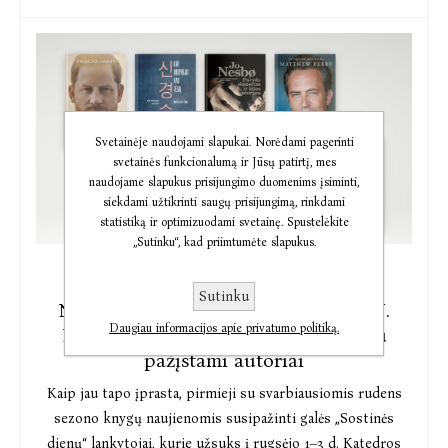
Svetainėje naudojami slapukai. Norėdami pagerinti
svetainės funkcionalumą ir Jūsų patirtį, mes
naudojame slapukus prisijungimo duomenims įsiminti,
siekdami užtikrinti saugų prisijungimą, rinkdami
statistiką ir optimizuodami svetainę. Spustelėkite
„Sutinku“, kad priimtumėte slapukus.
2023-08-29
Sutinku
Naujienos „Sostinės dienose“: nauja J.
Daugiau informacijos apie privatumo politiką.
Nesbø knyga, laukti memuarai ir jau
pažįstami autoriai
Kaip jau tapo įprasta, pirmieji su svarbiausiomis rudens
sezono knygų naujienomis susipažinti galės „Sostinės
dienų“ lankytojai, kurie užsuks į rugsėjo 1–3 d. Katedros