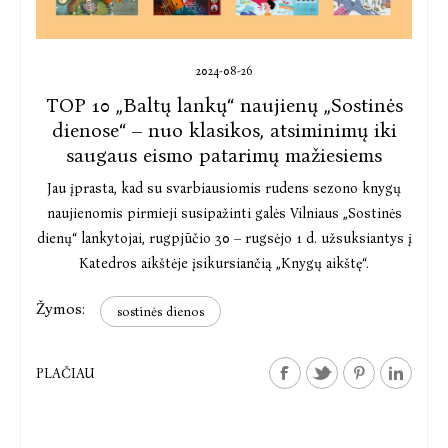
2024-08-26
TOP 10 „Baltų lankų“ naujienų „Sostinės
dienose“ – nuo klasikos, atsiminimų iki
saugaus eismo patarimų mažiesiems
Jau įprasta, kad su svarbiausiomis rudens sezono knygų
naujienomis pirmieji susipažinti galės Vilniaus „Sostinės
dienų“ lankytojai, rugpjūčio 30 – rugsėjo 1 d. užsuksiantys į
Katedros aikštėje įsikursiančią „Knygų aikštę“.
Žymos:
sostinės dienos
PLAČIAU