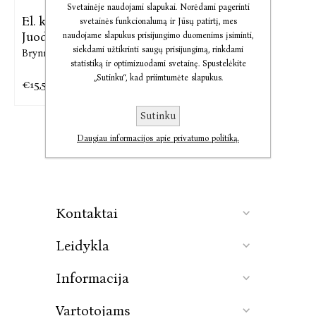
Svetainėje naudojami slapukai. Norėdami pagerinti
El. knyga Mėsininkas ir
svetainės funkcionalumą ir Jūsų patirtį, mes
Juodoji
naudojame slapukus prisijungimo duomenims įsiminti,
siekdami užtikrinti saugų prisijungimą, rinkdami
Brynne Weaver
statistiką ir optimizuodami svetainę. Spustelėkite
„Sutinku“, kad priimtumėte slapukus.
€15,59
€19,49
Sutinku
Daugiau informacijos apie privatumo politiką.
Kontaktai
Leidykla
Informacija
Vartotojams