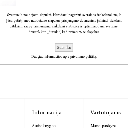
Svetainėje naudojami slapukai. Norėdami pagerinti svetainės funkcionalumą ir
Jūsų patirtį, mes naudojame slapukus prisijungimo duomenims įsiminti, siekdami
ar
užtikrinti saugų prisijungimą, rinkdami statistiką ir optimizuodami svetainę.
re Burke
Spustelėkite „Sutinku“, kad priimtumėte slapukus.
€19,28
Sutinku
Daugiau informacijos apie privatumo politiką.
Informacija
Vartotojams
Audioknygos
Mano paskyra