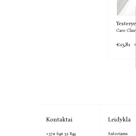
Yesterye
Caro Clai
€15,81
Kontaktai
Leidykla
+370 640 52 844
Autoriams