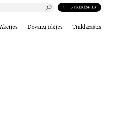
0
PREKĖS(-IŲ)
Akcijos
Dovanų idėjos
Tinklaraštis