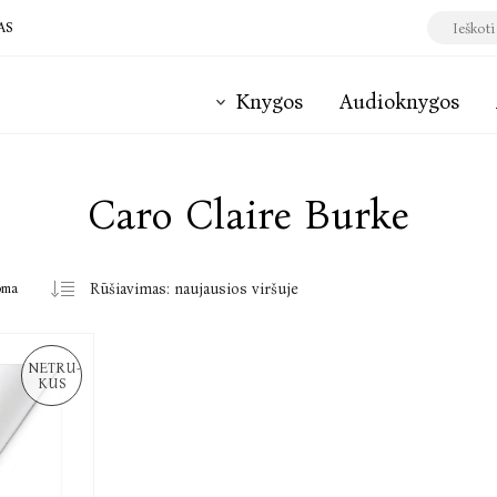
AS
Knygos
Audioknygos
Caro Claire Burke
oma
NETRU-
KUS