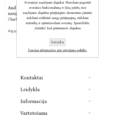
Svetainėje naudojami slapukai. Norėdami pagerinti
Audio Klimatas:
svetainės funkcionalumą ir Jūsų patirtį, mes
naujasis ...
naudojame slapukus prisijungimo duomenims įsiminti,
siekdami užtikrinti saugų prisijungimą, rinkdami
Charles Eisenstein
statistiką ir optimizuodami svetainę. Spustelėkite
„Sutinku“, kad priimtumėte slapukus.
€9,25
€11,56
Sutinku
Daugiau informacijos apie privatumo politiką.
Kontaktai
Leidykla
Informacija
Vartotojams