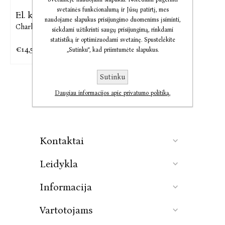
svetainės funkcionalumą ir Jūsų patirtį, mes
El. knyga Vijetė
naudojame slapukus prisijungimo duomenims įsiminti,
Charlotte Brontë
siekdami užtikrinti saugų prisijungimą, rinkdami
statistiką ir optimizuodami svetainę. Spustelėkite
€14,54
€18,18
„Sutinku“, kad priimtumėte slapukus.
Sutinku
Daugiau informacijos apie privatumo politiką.
Kontaktai
Leidykla
Informacija
Vartotojams