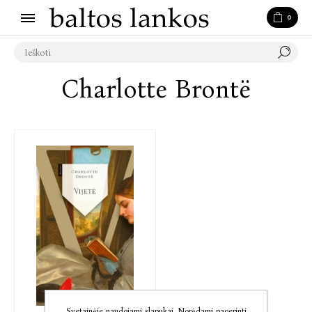
0
Charlotte Brontë
Svetainėje naudojami slapukai. Norėdami pagerinti