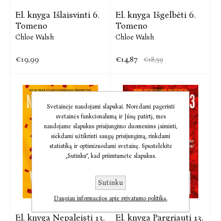
El. knyga Išlaisvinti 6.
El. knyga Išgelbėti 6.
Tomeno
Tomeno
Chloe Walsh
Chloe Walsh
€19,99
€14,87
€18,59
Svetainėje naudojami slapukai. Norėdami pagerinti
svetainės funkcionalumą ir Jūsų patirtį, mes
naudojame slapukus prisijungimo duomenims įsiminti,
siekdami užtikrinti saugų prisijungimą, rinkdami
statistiką ir optimizuodami svetainę. Spustelėkite
„Sutinku“, kad priimtumėte slapukus.
Sutinku
Daugiau informacijos apie privatumo politiką.
El. knyga Nepaleisti 13.
El. knyga Pargriauti 13.