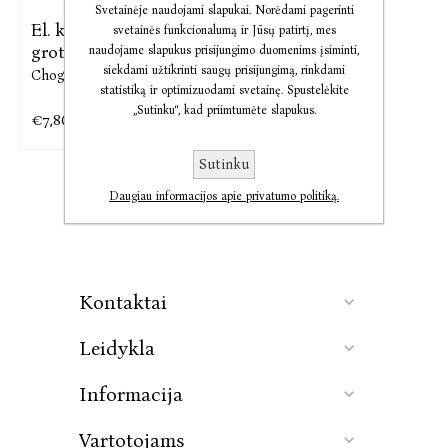
Svetainėje naudojami slapukai. Norėdami pagerinti
El. knyga Už auksinių
svetainės funkcionalumą ir Jūsų patirtį, mes
grotų. Aš
naudojame slapukus prisijungimo duomenims įsiminti,
siekdami užtikrinti saugų prisijungimą, rinkdami
Choga Regina Egbeme
statistiką ir optimizuodami svetainę. Spustelėkite
„Sutinku“, kad priimtumėte slapukus.
€7,86
€9,82
Sutinku
Daugiau informacijos apie privatumo politiką.
Kontaktai
Leidykla
Informacija
Vartotojams