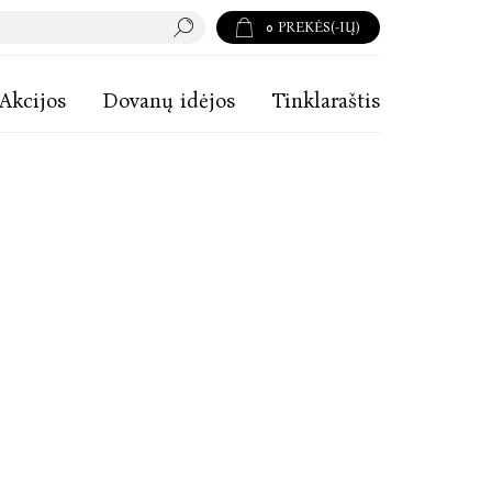
0
PREKĖS(-IŲ)
Akcijos
Dovanų idėjos
Tinklaraštis