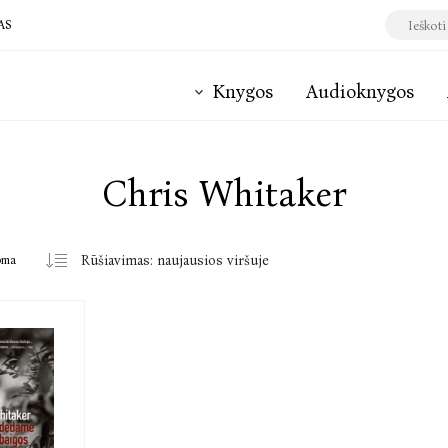
AS
Knygos
Audioknygos
Chris Whitaker
oma