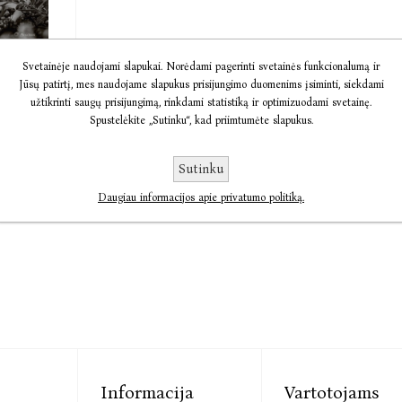
ga Mes
Svetainėje naudojami slapukai. Norėdami pagerinti svetainės funkcionalumą ir
Jūsų patirtį, mes naudojame slapukus prisijungimo duomenims įsiminti, siekdami
ame
užtikrinti saugų prisijungimą, rinkdami statistiką ir optimizuodami svetainę.
Spustelėkite „Sutinku“, kad priimtumėte slapukus.
taker
€18,29
Sutinku
Daugiau informacijos apie privatumo politiką.
Informacija
Vartotojams