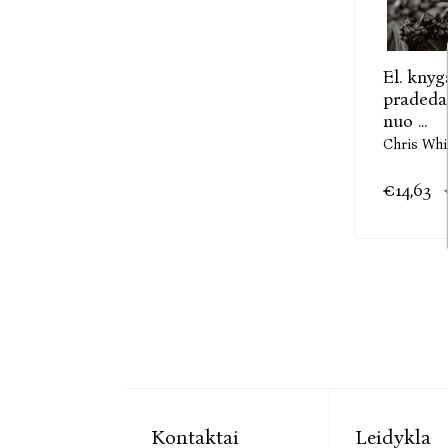
El. kny
praded
nuo ...
Chris Whi
€14,63
Kontaktai
Leidykla