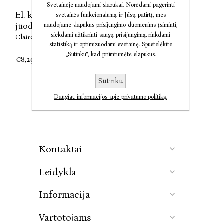
Svetainėje naudojami slapukai. Norėdami pagerinti
El. knyga Nieko nėra
svetainės funkcionalumą ir Jūsų patirtį, mes
juodo. ...
naudojame slapukus prisijungimo duomenims įsiminti,
siekdami užtikrinti saugų prisijungimą, rinkdami
Claire Berest
statistiką ir optimizuodami svetainę. Spustelėkite
„Sutinku“, kad priimtumėte slapukus.
€8,29
€10,36
Sutinku
Daugiau informacijos apie privatumo politiką.
Kontaktai
Leidykla
Informacija
Vartotojams