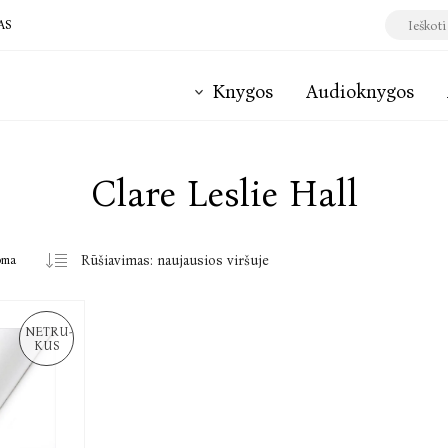
AS
Knygos
Audioknygos
Clare Leslie Hall
oma
NETRU-
KUS