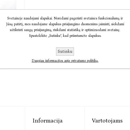
Svetainėje naudojami slapukai. Norėdami pagerinti svetainės funkcionalumą ir
Jūsų patirtį, mes naudojame slapukus prisijungimo duomenims įsiminti, siekdami
užtikrinti saugų prisijungimą, rinkdami statistiką ir optimizuodami svetainę.
ie Hall
Spustelėkite „Sutinku“, kad priimtumėte slapukus.
€16,42
Sutinku
Daugiau informacijos apie privatumo politiką.
Informacija
Vartotojams