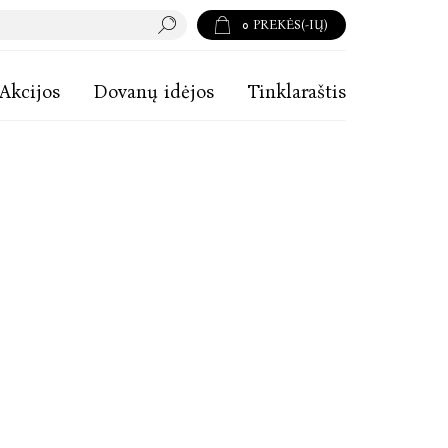
0
PREKĖS(-IŲ)
Akcijos
Dovanų idėjos
Tinklaraštis