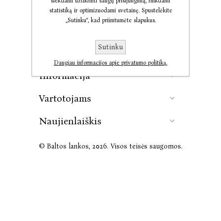
siekdami užtikrinti saugų prisijungimą, rinkdami
statistiką ir optimizuodami svetainę. Spustelėkite
„Sutinku“, kad priimtumėte slapukus.
Kontaktai
Sutinku
Leidykla
Daugiau informacijos apie privatumo politiką.
Informacija
Vartotojams
Naujienlaiškis
© Baltos lankos, 2026. Visos teisės saugomos.