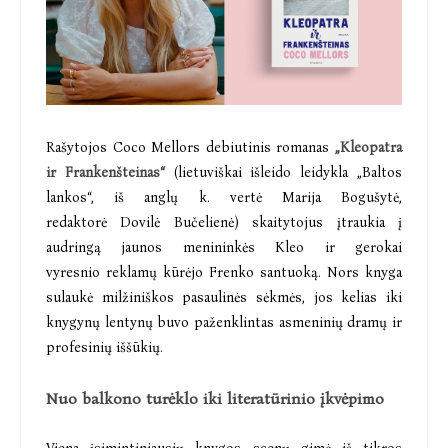
Rašytojos Coco Mellors debiutinis romanas
„Kleopatra
ir Frankenšteinas“
(lietuviškai išleido leidykla „Baltos
lankos“, iš anglų k. vertė Marija Bogušytė,
redaktorė Dovilė Bučelienė) skaitytojus įtraukia į
audringą jaunos menininkės Kleo ir gerokai
vyresnio reklamų kūrėjo Frenko santuoką. Nors knyga
sulaukė milžiniškos pasaulinės sėkmės, jos kelias iki
knygynų lentynų buvo paženklintas asmeninių dramų ir
profesinių iššūkių.
Nuo balkono turėklo iki literatūrinio įkvėpimo