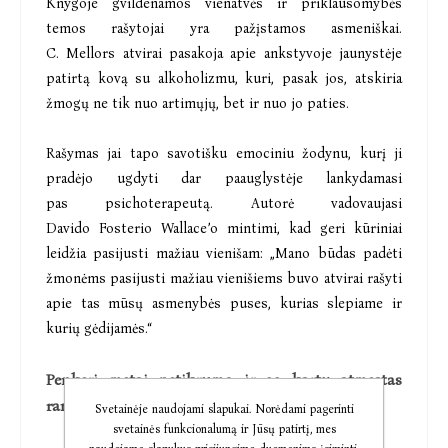
Knygoje gvildenamos vienatvės ir priklausomybės
temos rašytojai yra pažįstamos asmeniškai.
C. Mellors atvirai pasakoja apie ankstyvoje jaunystėje
patirtą kovą su alkoholizmu, kuri, pasak jos, atskiria
žmogų ne tik nuo artimųjų, bet ir nuo jo paties.
Rašymas jai tapo savotišku emociniu žodynu, kurį ji
pradėjo ugdyti dar paauglystėje lankydamasi
pas psichoterapeutą. Autorė vadovaujasi
Davido Fosterio Wallace’o mintimi, kad geri kūriniai
leidžia pasijusti mažiau vienišam: „Mano būdas padėti
žmonėms pasijusti mažiau vienišiems buvo atvirai rašyti
apie tas mūsų asmenybės puses, kurias slepiame ir
kurių gėdijamės.“
Penkeri metai netikrumo ir 30 kartų atmestas
rankraštis
Svetainėje naudojami slapukai. Norėdami pagerinti
svetainės funkcionalumą ir Jūsų patirtį, mes