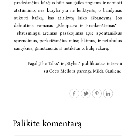
pradedančius kūrėjus būti sau gailestingiems ir nebijoti
atstūmimo, nes kūryba yra ne lenktynės, o bandymas
sukurti kažką, kas atlaikytų laiko išbandymą. Jos
debiutinis romanas
„Kleopatra ir Frankenšteinas“ –
skausmingai artimas pasakojimas apie spontaniškus
sprendimus, perkeičiančius mūsų likimus, ir netobulus
santykius, gimstančius iš netikėtai tobulų vakarų.
Pagal „
The Talks“
ir „
Stylist“
publikuotus interviu
su Coco Mellors parengė Milda Gaulienė
Palikite komentarą