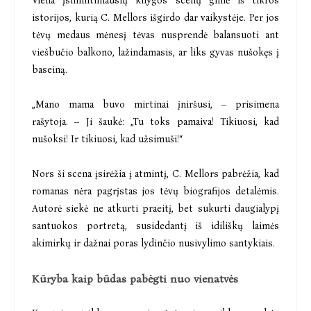
Viena įsimintiniausių knygos scenų gimė iš tikros
istorijos, kurią C. Mellors išgirdo dar vaikystėje. Per jos
tėvų medaus mėnesį tėvas nusprendė balansuoti ant
viešbučio balkono, lažindamasis, ar liks gyvas nušokęs į
baseiną.
„Mano mama buvo mirtinai įniršusi, – prisimena
rašytoja. – Ji šaukė: „Tu toks pamaiva! Tikiuosi, kad
nušoksi! Ir tikiuosi, kad užsimuši!“
Nors ši scena įsirėžia į atmintį, C. Mellors pabrėžia, kad
romanas nėra pagrįstas jos tėvų biografijos detalėmis.
Autorė siekė ne atkurti praeitį, bet sukurti daugialypį
santuokos portretą, susidedantį iš idiliškų laimės
akimirkų ir dažnai poras lydinčio nusivylimo santykiais.
Kūryba kaip būdas pabėgti nuo vienatvės