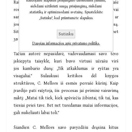
naudojame slapukus prisijungimo duomenims įsiminti,
Rašytojos kelias į pripažinimą nebuvo lengvas. Kol rašė
siekdami užtikrinti saugų prisijungimą, rinkdami
romaną, C. Mellors penkerius metus dirbo laisvai
statistiką ir optimizuodami svetainę. Spustelėkite
samdoma tekstų kūrėja ir nuolat dvejojo, ar
„Sutinku“, kad priimtumėte slapukus.
jos kūrinys apskritai kada nors išvys dienos šviesą.
Situaciją apsunkino tai, kad pirminį rankraštį atmetė net
Sutinku
30 leidyklų.
Daugiau informacijos apie privatumo politiką.
Tačiau autorė nepasidavė, vadovaudamasi savo tėvo
įskiepyta taisykle, kuri buvo virtusi užrašu virš
jos kambario durų: „Tik atkaklumas ir ryžtas yra
visagaliai.“ Sulaukusi kritikos dėl knygos
struktūros, C. Mellors iš esmės perrašė kūrinį. Kaip
įvardijo pati rašytoja, šis procesas jai priminė vairavimą
naktį: „Matai tik tiek, kiek apšviečia žibintai, tik tai, kas
tiesiai prieš tave. Bet net turėdamas mažai informacijos,
gali nukeliauti labai toli.“
Šiandien C. Mellors savo pavyzdžiu drąsina kitus