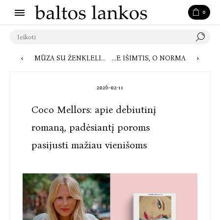
0
MŪZA SU ŽENKLELIU: KODĖL NAUJAUSIA COLLEEN HOOVER KNYGA PRIVERS JUS ABEJOTI REALYBE
Į KNYGŲ MUGĘ ATVYKSTA PASAULINIO LYGIO PSICHOLOGINĖS TRAUMOS TYRĖJAS, PROFESORIUS GEORGE’AS A. BONANNO: „ATSPARUMAS – NE IŠIMTIS, O NORMA“
2026-02-11
Coco Mellors: apie debiutinį
romaną, padėsiantį poroms
pasijusti mažiau vienišoms