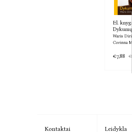
El. knyg
Dykumų 
Waris Diri
Corinna M
€7,88
€
Kontaktai
Leidykla