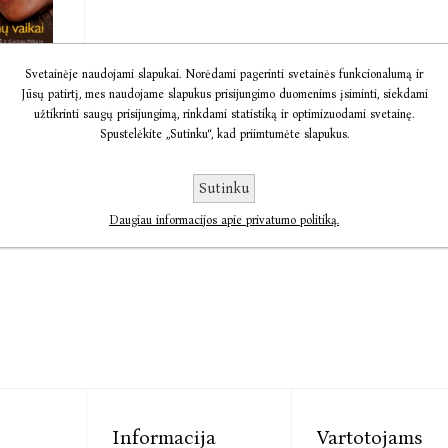
a
Svetainėje naudojami slapukai. Norėdami pagerinti svetainės funkcionalumą ir
Jūsų patirtį, mes naudojame slapukus prisijungimo duomenims įsiminti, siekdami
vaikai
užtikrinti saugų prisijungimą, rinkdami statistiką ir optimizuodami svetainę.
e,
Spustelėkite „Sutinku“, kad priimtumėte slapukus.
ilborn
9,85
Sutinku
Daugiau informacijos apie privatumo politiką.
Informacija
Vartotojams