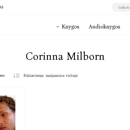
AS
Knygos
Audioknygos
Corinna Milborn
oma