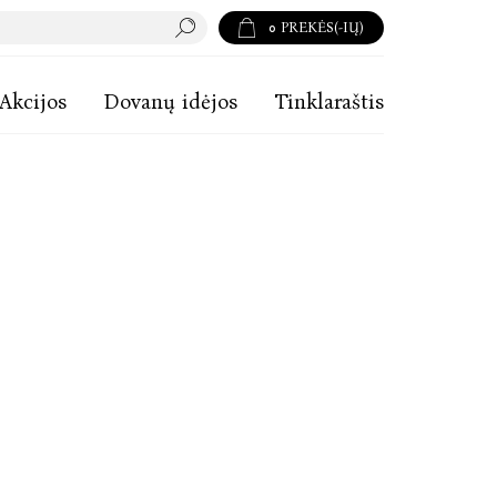
0
PREKĖS(-IŲ)
Akcijos
Dovanų idėjos
Tinklaraštis