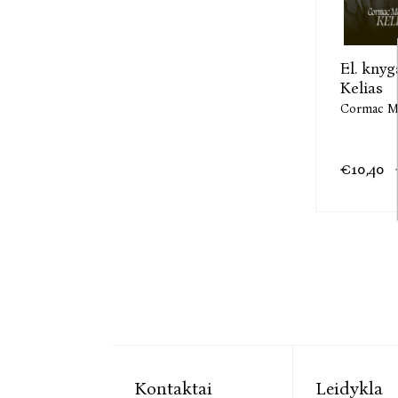
El. knyg
Kelias
Cormac M
€10,40
Kontaktai
Leidykla