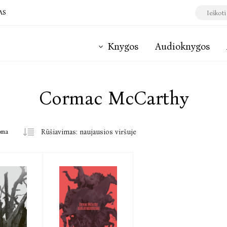
AS
Knygos
Audioknygos
Cormac McCarthy
oma