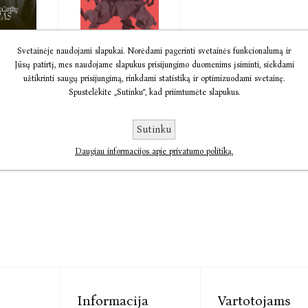
a
El. knyga
Svetainėje naudojami slapukai. Norėdami pagerinti svetainės funkcionalumą ir
Jūsų patirtį, mes naudojame slapukus prisijungimo duomenims įsiminti, siekdami
Kraujo
užtikrinti saugų prisijungimą, rinkdami statistiką ir optimizuodami svetainę.
meridianas
cCarthy
Spustelėkite „Sutinku“, kad priimtumėte slapukus.
Cormac McCarthy
€12,99
€11,94
€14,92
Sutinku
Daugiau informacijos apie privatumo politiką.
Informacija
Vartotojams