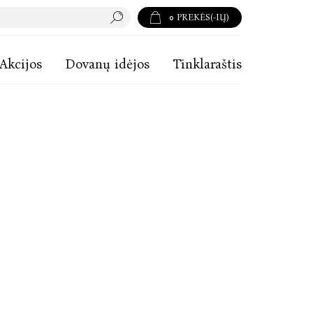
0
PREKĖS(-IŲ)
Akcijos
Dovanų idėjos
Tinklaraštis