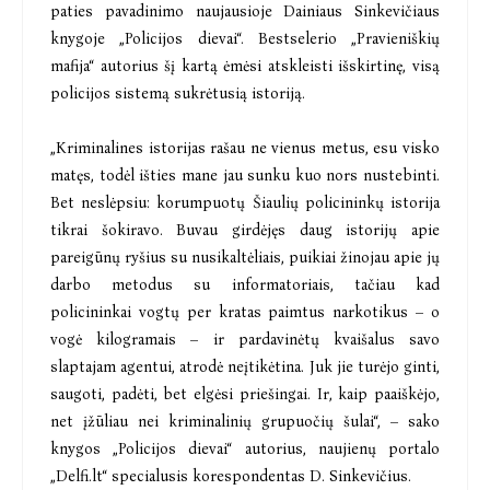
paties pavadinimo naujausioje Dainiaus Sinkevičiaus
knygoje „Policijos dievai“. Bestselerio „Pravieniškių
mafija“ autorius šį kartą ėmėsi atskleisti išskirtinę, visą
policijos sistemą sukrėtusią istoriją.
„Kriminalines istorijas rašau ne vienus metus, esu visko
matęs, todėl išties mane jau sunku kuo nors nustebinti.
Bet neslėpsiu: korumpuotų Šiaulių policininkų istorija
tikrai šokiravo. Buvau girdėjęs daug istorijų apie
pareigūnų ryšius su nusikaltėliais, puikiai žinojau apie jų
darbo metodus su informatoriais, tačiau kad
policininkai vogtų per kratas paimtus narkotikus – o
vogė kilogramais – ir pardavinėtų kvaišalus savo
slaptajam agentui, atrodė neįtikėtina. Juk jie turėjo ginti,
saugoti, padėti, bet elgėsi priešingai. Ir, kaip paaiškėjo,
net įžūliau nei kriminalinių grupuočių šulai“, – sako
knygos „Policijos dievai“ autorius, naujienų portalo
„Delfi.lt“ specialusis korespondentas D. Sinkevičius.