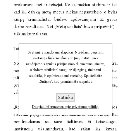
prokurorai, bet ir teisėjai. Ne ką mažiau stebina ir tai,
kad šių dalykų metų metus niekas nepastebėjo, o bylas
kurpę kriminalistai būdavo apdovanojami už gerus
darbo rezultatus. Net „Metų sekliais“ buvo pripažinti“, –
aiškina žurnalistas.
Teisėsaugos ir nusikaltėlių ryšiai – neišsemiama tema
Svetainėje naudojami slapukai. Norėdami pagerinti
svetainės funkcionalumą ir Jūsų patirtį, mes
Nors yra sakančių, kad knygos pasirodymas tikrai
naudojame slapukus prisijungimo duomenims įsiminti,
siekdami užtikrinti saugų prisijungimą, rinkdami
nesustiprins pasitikėjimo šalies policija, tačiau autorius
statistiką ir optimizuodami svetainę. Spustelėkite
įsitikinęs: Lietuvos policijoje dirba daug savo srities
„Sutinku“, kad priimtumėte slapukus.
profesionalų, sąžiningai pasiruošusių tarnauti mūsų
valstybei.
Sutinku
Daugiau informacijos apie privatumo politiką.
„Reikia pripažinti ir netgi pasidžiaugti, kad policijos
sistema pajėgi atskleisti nusikaltimus savo viduje. Kai
bendraudamas su savo šaltiniais iš teisėsaugos
institucijų užsimindavau, kad rašau šią knygą,