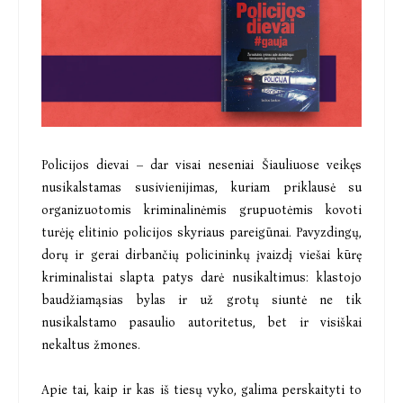
Policijos dievai – dar visai neseniai Šiauliuose veikęs
nusikalstamas susivienijimas, kuriam priklausė su
organizuotomis kriminalinėmis grupuotėmis kovoti
turėję elitinio policijos skyriaus pareigūnai. Pavyzdingų,
dorų ir gerai dirbančių policininkų įvaizdį viešai kūrę
kriminalistai slapta patys darė nusikaltimus: klastojo
baudžiamąsias bylas ir už grotų siuntė ne tik
nusikalstamo pasaulio autoritetus, bet ir visiškai
nekaltus žmones.
Apie tai, kaip ir kas iš tiesų vyko, galima perskaityti to