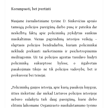
Korumpuoti, bet įvertinti
Naujame žurnalistiniame tyrime D. Sinkevičius aprašo
tamsiąją policijos pareigūnų darbo pusę ir pateikia dar
neskelbtų faktų apie policininkų įvykdytus sunkius
nusikaltimus. Vienas pagrindinių istorijos veikėjų –
slaptasis policijos bendradarbis, kuriam policininkai
nekliudė prekiauti narkotinėmis ir psichotropinėmis
medžiagomis. Už tai policijos agentas turėdavo liudyti
policininkų sukurptose bylose, o išgalvotais
pasakojimais tikėjo ne tik policijos vadovybė, bet ir
prokurorai bei teisėjai.
„Policininkų gaujos istorija, apie kurią pasakoju knygoje,
išties išskirtinė: dar niekad Lietuvos policijos istorijoje
nebuvo sulaikyta tiek daug pareigūnų, kurie dirbo
elitiniu laikomame Organizuoto nusikalstamumo tyrimo