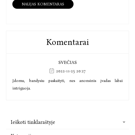
NAUJAS KOMENTARAS
Komentarai
SVEČIAS
2022-11-25 20:27
Įdomu, bandysiu paskaityti, nes anonsinis įvadas labai
intriguoja.
Ieškoti tinklaraštyje