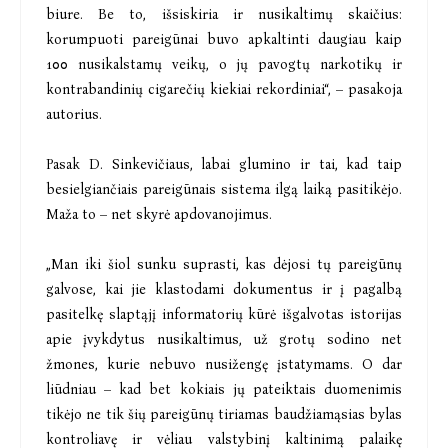
biure. Be to, išsiskiria ir nusikaltimų skaičius:
korumpuoti pareigūnai buvo apkaltinti daugiau kaip
100 nusikalstamų veikų, o jų pavogtų narkotikų ir
kontrabandinių cigarečių kiekiai rekordiniai“, – pasakoja
autorius.
Pasak D. Sinkevičiaus, labai glumino ir tai, kad taip
besielgiančiais pareigūnais sistema ilgą laiką pasitikėjo.
Maža to – net skyrė apdovanojimus.
„Man iki šiol sunku suprasti, kas dėjosi tų pareigūnų
galvose, kai jie klastodami dokumentus ir į pagalbą
pasitelkę slaptąjį informatorių kūrė išgalvotas istorijas
apie įvykdytus nusikaltimus, už grotų sodino net
žmones, kurie nebuvo nusižengę įstatymams. O dar
liūdniau – kad bet kokiais jų pateiktais duomenimis
tikėjo ne tik šių pareigūnų tiriamas baudžiamąsias bylas
kontroliavę ir vėliau valstybinį kaltinimą palaikę