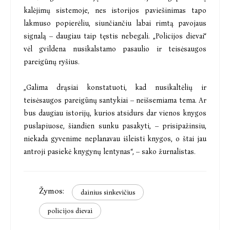
kalėjimų sistemoje, nes istorijos paviešinimas tapo
lakmuso popierėliu, siunčiančiu labai rimtą pavojaus
signalą – daugiau taip tęstis nebegali. „Policijos dievai“
vėl gvildena nusikalstamo pasaulio ir teisėsaugos
pareigūnų ryšius.
„Galima drąsiai konstatuoti, kad nusikaltėlių ir
teisėsaugos pareigūnų santykiai – neišsemiama tema. Ar
bus daugiau istorijų, kurios atsidurs dar vienos knygos
puslapiuose, šiandien sunku pasakyti, – prisipažinsiu,
niekada gyvenime neplanavau išleisti knygos, o štai jau
antroji pasiekė knygynų lentynas“, – sako žurnalistas.
Žymos:
dainius sinkevičius
policijos dievai