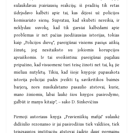
sulaukdavau įvairiausių reakcijų; iš pradžių tik retas
išdrįsdavo kalbėti apie tai, kas dėjosi už policijos
komisariato sienų. Supratau, kad skubėti nereikia, ir
neklydau: suvokę, kad tik garsiai kalbėdami apie
problemas ir net pačias juodžiausias istorijas, tokias
kaip „Policijos dievų“, pareigūnai visiems pasiųs aiškią
žinutę, jog nesitaiksto su jokiomis korupcijos
apraiškomis. Ir tai sveikintina: pareigūnai pagaliau
pripažino, kad visuomenė turi teisę žinoti net tai, ką jie
mieliau nutylėtų. Tikiu, kad šioje knygoje papasakota
istorija policijai padės įveikti tą savikritikos baimės
barjerą, nors nusikalstamo pasaulio atstovai, kurie,
mano žiniomis, labai laukė šios knygos pasirodymo,
galbūt ir manys kitaip“, – sako D. Sinkevičius
Pirmoji autoriaus knyga „Pravieniškių mafija“ sulaukė
didžiulio rezonanso ir jai pasirodžius tiek valdžios, tiek
teisėsaugos institucijų atstovai žadėjo daug permainų