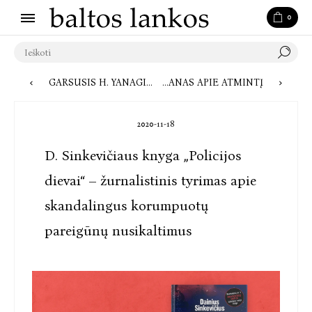
0
GARSUSIS H. YANAGIHARA ROMANAS „MAŽAS GYVENIMAS“ – JAU LIETUVIŠKAI
NAUJA KAZUO ISHIGURO KNYGA „PALAIDOTAS MILŽINAS“ – METAFORIŠKAS IR MISTIŠKAS ROMANAS APIE ATMINTĮ
2020-11-18
D. Sinkevičiaus knyga „Policijos
dievai“ – žurnalistinis tyrimas apie
skandalingus korumpuotų
pareigūnų nusikaltimus