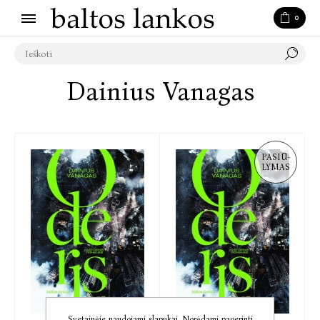
0
Dainius Vanagas
PASIŪ-
LYMAS
Svetainėje naudojami slapukai. Norėdami pagerinti