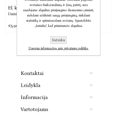
svetainės funkcionalumą ir Jūsų patirtį, mes
El. knyga Oderis
Oderis
naudojame slapukus prisijungimo duomenims įsiminti,
Dainius Vanagas
Dainius Vanagas
siekdami užtikrinti saugų prisijungimą, rinkdami
statistiką ir optimizuodami svetainę. Spustelėkite
€5,99
€3,37
€7,49
€10,01
„Sutinku“, kad priimtumėte slapukus.
Sutinku
Daugiau informacijos apie privatumo politiką.
Kontaktai
Leidykla
Informacija
Vartotojams