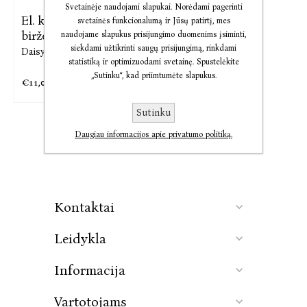
Svetainėje naudojami slapukai. Norėdami pagerinti
El. knyga Dar šeši
svetainės funkcionalumą ir Jūsų patirtį, mes
birželio ...
naudojame slapukus prisijungimo duomenims įsiminti,
siekdami užtikrinti saugų prisijungimą, rinkdami
Daisy Garrison
statistiką ir optimizuodami svetainę. Spustelėkite
„Sutinku“, kad priimtumėte slapukus.
€11,01
€13,77
Sutinku
Daugiau informacijos apie privatumo politiką.
Kontaktai
Leidykla
Informacija
Vartotojams