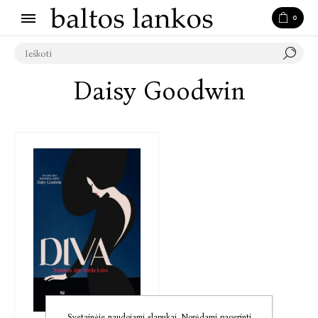
0
Daisy Goodwin
Svetainėje naudojami slapukai. Norėdami pagerinti