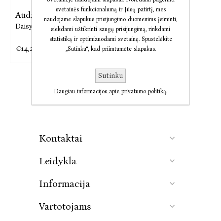
svetainės funkcionalumą ir Jūsų patirtį, mes
Audio Diva
naudojame slapukus prisijungimo duomenims įsiminti,
Daisy Goodwin
siekdami užtikrinti saugų prisijungimą, rinkdami
statistiką ir optimizuodami svetainę. Spustelėkite
€14,28
€17,85
„Sutinku“, kad priimtumėte slapukus.
Sutinku
Daugiau informacijos apie privatumo politiką.
Kontaktai
Leidykla
Informacija
Vartotojams