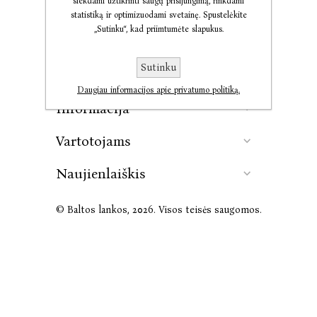
siekdami užtikrinti saugų prisijungimą, rinkdami
statistiką ir optimizuodami svetainę. Spustelėkite
„Sutinku“, kad priimtumėte slapukus.
Kontaktai
Sutinku
Leidykla
Daugiau informacijos apie privatumo politiką.
Informacija
Vartotojams
Naujienlaiškis
© Baltos lankos, 2026. Visos teisės saugomos.