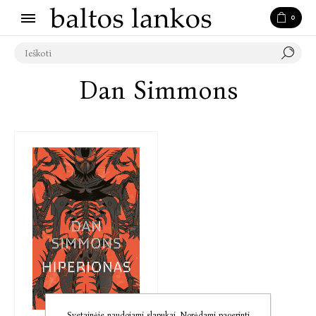
0
Dan Simmons
Svetainėje naudojami slapukai. Norėdami pagerinti