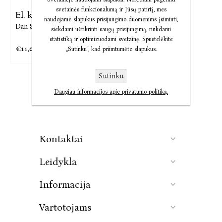
svetainės funkcionalumą ir Jūsų patirtį, mes
El. knyga Hiperionas
naudojame slapukus prisijungimo duomenims įsiminti,
Dan Simmons
siekdami užtikrinti saugų prisijungimą, rinkdami
statistiką ir optimizuodami svetainę. Spustelėkite
€11,03
€13,78
„Sutinku“, kad priimtumėte slapukus.
Sutinku
Daugiau informacijos apie privatumo politiką.
Kontaktai
Leidykla
Informacija
Vartotojams