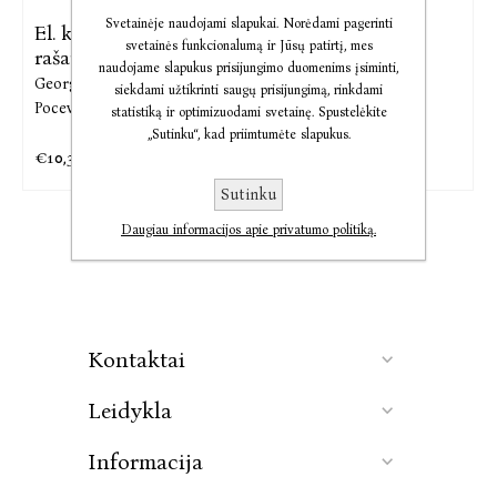
Svetainėje naudojami slapukai. Norėdami pagerinti
El. knyga „Kodėl aš
El. knyga Istoriniai
svetainės funkcionalumą ir Jūsų patirtį, mes
rašau“ ir
Vilniaus
naudojame slapukus prisijungimo duomenims įsiminti,
George Orwell,
Darius
Darius Pocevičius
siekdami užtikrinti saugų prisijungimą, rinkdami
Pocevičius
statistiką ir optimizuodami svetainę. Spustelėkite
„Sutinku“, kad priimtumėte slapukus.
€10,33
€16,03
€12,92
€20,03
Sutinku
Daugiau informacijos apie privatumo politiką.
Kontaktai
Leidykla
Informacija