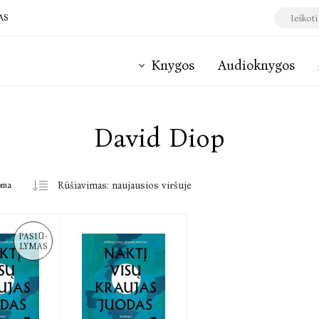
AS
Knygos
Audioknygos
David Diop
oma
PASIŪ-
LYMAS