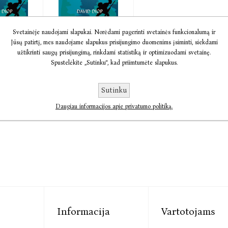
Svetainėje naudojami slapukai. Norėdami pagerinti svetainės funkcionalumą ir
sų
El. knyga Naktį
Jūsų patirtį, mes naudojame slapukus prisijungimo duomenims įsiminti, siekdami
 juodas
visų kraujas
užtikrinti saugų prisijungimą, rinkdami statistiką ir optimizuodami svetainę.
p
David Diop
Spustelėkite „Sutinku“, kad priimtumėte slapukus.
9,79
€5,87
€7,33
Sutinku
Daugiau informacijos apie privatumo politiką.
Informacija
Vartotojams