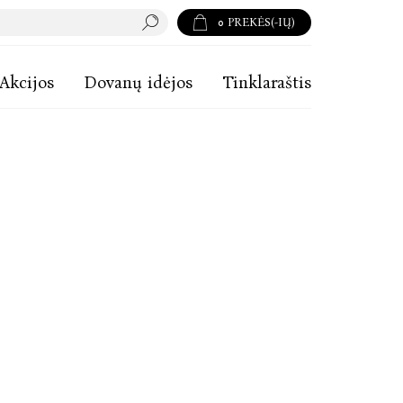
0
PREKĖS(-IŲ)
Akcijos
Dovanų idėjos
Tinklaraštis