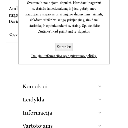
Svetainėje naudojami slapukai. Norėdami pagerinti
Audio Plataus
svetainės funkcionalumą ir Jūsų patirtį, mes
mąstymo jėga
naudojame slapukus prisijungimo duomenims įsiminti,
siekdami užtikrinti saugų prisijungimą, rinkdami
David J. Schwartz
statistiką ir optimizuodami svetainę. Spustelėkite
„Sutinku“, kad priimtumėte slapukus.
€7,70
€9,63
Sutinku
Daugiau informacijos apie privatumo politiką.
Kontaktai
Leidykla
Informacija
Vartotojams