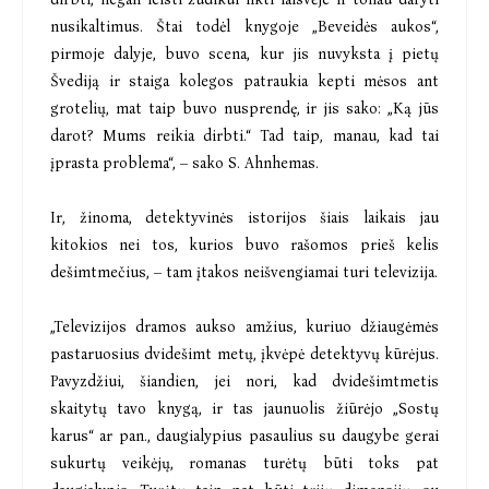
nusikaltimus. Štai todėl knygoje „Beveidės aukos“,
pirmoje dalyje, buvo scena, kur jis nuvyksta į pietų
Švediją ir staiga kolegos patraukia kepti mėsos ant
grotelių, mat taip buvo nusprendę, ir jis sako: „Ką jūs
darot? Mums reikia dirbti.“ Tad taip, manau, kad tai
įprasta problema“, – sako S. Ahnhemas.
Ir, žinoma, detektyvinės istorijos šiais laikais jau
kitokios nei tos, kurios buvo rašomos prieš kelis
dešimtmečius, – tam įtakos neišvengiamai turi televizija.
„Televizijos dramos aukso amžius, kuriuo džiaugėmės
pastaruosius dvidešimt metų, įkvėpė detektyvų kūrėjus.
Pavyzdžiui, šiandien, jei nori, kad dvidešimtmetis
skaitytų tavo knygą, ir tas jaunuolis žiūrėjo „Sostų
karus“ ar pan., daugialypius pasaulius su daugybe gerai
sukurtų veikėjų, romanas turėtų būti toks pat