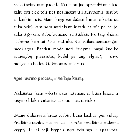
redaktorius man padeda. Kartu su juo sprendžiame, kad
galiu eiti tiek toli. Bet nesimėgauju žiaurybėmis, siaubu
ar kankinimais. Mano knygose dažnai būname kartu su
auka prieš kam nors nutinkant ir tada galbūt po to, jei
auka išgyvena. Arba būname su žudiku. Ne taip dažnai
stebime, kaip tai išties nutinka. Nesivaikau sensacingos
medžiagos. Bandau modeliuoti žudymą pagal žudiko
asmenybę, priežastis, kodėl jis taip elgiasi“, – savo
motyvus atskleidžia žinomas autorius.
Apie rašymo procesą ir veikėjo kismą
Paklaustas, kaip vyksta pats rašymas, ar būna krizių ir
rašymo blokų, autorius atviras – būna visko.
„Mano didžiausia krizė turbūt būna kažkur per vidurį.
Pradžioje sunku, nes viskas, ką rašai pradžioje, nulemia
kryptį. Ir jei toji kryptis nėra teisinga ir apgalvota,