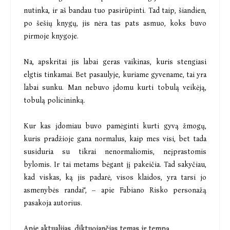
nutinka, ir aš bandau tuo pasirūpinti. Tad taip, šiandien,
po šešių knygų, jis nėra tas pats asmuo, koks buvo
pirmoje knygoje.
Na, apskritai jis labai geras vaikinas, kuris stengiasi
elgtis tinkamai. Bet pasaulyje, kuriame gyvename, tai yra
labai sunku. Man nebuvo įdomu kurti tobulą veikėją,
tobulą policininką.
Kur kas įdomiau buvo pamėginti kurti gyvą žmogų,
kuris pradžioje gana normalus, kaip mes visi, bet tada
susiduria su tikrai nenormaliomis, neįprastomis
bylomis. Ir tai metams bėgant jį pakeičia. Tad sakyčiau,
kad viskas, ką jis padarė, visos klaidos, yra tarsi jo
asmenybės randai“, – apie Fabiano Risko personažą
pasakoja autorius.
Apie aktualijas, diktuojančias temas ir tempą