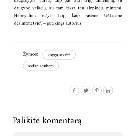
daugialypis. Turėtų taip pat būti trijų dimensijų, su
daugybe veikėjų, su tam tikra ten slypinčia mintimi.
Nebegalima rašyti taip, kaip rašėme šeštajame
dešimtmetyje“, – įsitikinęs autorius.
Žymos:
knygų savaitė
stefan ahnhem
Palikite komentarą