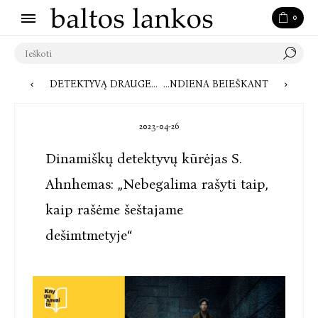
0
DETEKTYVĄ DRAUGE SU ISLANDIJOS MINISTRE PIRMININKE PARAŠĘS RAGNARAS JÓNASSONAS: „SVARBIAUSIA – TIESIOG SMAGIAI LEISTI LAIKĄ“
POKALBIS APIE PROF. V. LANDSBERGIO IR S. LOZNICOS KNYGĄ „DIALOGAS. APIE LIETUVĄ IR LAISVĘ“: PARALELIŲ SU ŠIANDIENA BEIEŠKANT
2023-04-26
Dinamiškų detektyvų kūrėjas S.
Ahnhemas: „Nebegalima rašyti taip,
kaip rašėme šeštajame
dešimtmetyje“