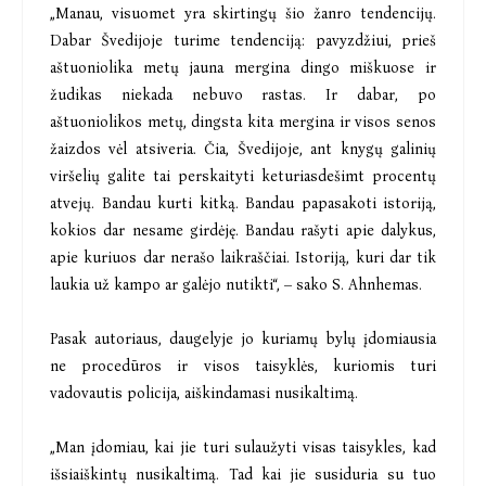
„Manau, visuomet yra skirtingų šio žanro tendencijų.
Dabar Švedijoje turime tendenciją: pavyzdžiui, prieš
aštuoniolika metų jauna mergina dingo miškuose ir
žudikas niekada nebuvo rastas. Ir dabar, po
aštuoniolikos metų, dingsta kita mergina ir visos senos
žaizdos vėl atsiveria. Čia, Švedijoje, ant knygų galinių
viršelių galite tai perskaityti keturiasdešimt procentų
atvejų. Bandau kurti kitką. Bandau papasakoti istoriją,
kokios dar nesame girdėję. Bandau rašyti apie dalykus,
apie kuriuos dar nerašo laikraščiai. Istoriją, kuri dar tik
laukia už kampo ar galėjo nutikti“, – sako S. Ahnhemas.
Pasak autoriaus, daugelyje jo kuriamų bylų įdomiausia
ne procedūros ir visos taisyklės, kuriomis turi
vadovautis policija, aiškindamasi nusikaltimą.
„Man įdomiau, kai jie turi sulaužyti visas taisykles, kad
išsiaiškintų nusikaltimą. Tad kai jie susiduria su tuo