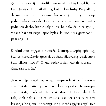
genialiuoju serijiniu žudiku, nebelieka jokių taisyklių. Jie
turi išsiaiškinti nusikaltimą, kad ir kas būtų. Pavyzdžiui,
dažnai rašau apie sienos kirtimą į Daniją ir kaip
policininkas negali tiesiog kirsti sienos ir imtis
policijos darbo kitoje šalyje. Yra be galo daug taisyklių.
Visada bandau rašyti apie bylas, kurios nėra įprastos“, –
pasakoja jis.
S. Ahnhemo knygose nemažai žiaurių, šiurpių epizodų,
tad ar literatūroje (įsi)vaizduojant žiaurumą egzistuoja
tam tikros ribos? O gal redaktoriai kartais pasako –
gana, sustok čia?
„Kai pradėjau rašyti šią seriją, nusprendžiau, kad nenoriu
cenzūruoti jausmų ar to, kas vyksta. Nenorėjau
cenzūruoti, maskuoti. Norėjau atsidurti ties riba tiek
toli, kiek galėjau. O tai reiškia, kad jei nori būti arti
krašto, ribos, turi peržengti ribą ir tada grįžti atgal. Bet