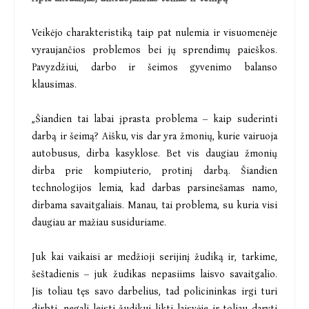
Veikėjo charakteristiką taip pat nulemia ir visuomenėje
vyraujančios problemos bei jų sprendimų paieškos.
Pavyzdžiui, darbo ir šeimos gyvenimo balanso
klausimas.
„Šiandien tai labai įprasta problema – kaip suderinti
darbą ir šeimą? Aišku, vis dar yra žmonių, kurie vairuoja
autobusus, dirba kasyklose. Bet vis daugiau žmonių
dirba prie kompiuterio, protinį darbą. Šiandien
technologijos lemia, kad darbas parsinešamas namo,
dirbama savaitgaliais. Manau, tai problema, su kuria visi
daugiau ar mažiau susiduriame.
Juk kai vaikaisi ar medžioji serijinį žudiką ir, tarkime,
šeštadienis – juk žudikas nepasiims laisvo savaitgalio.
Jis toliau tęs savo darbelius, tad policininkas irgi turi
dirbti, negali leisti žudikui likti laisvėje ir toliau daryti