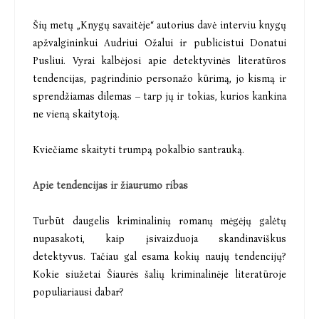
Šių metų „Knygų savaitėje“ autorius davė interviu knygų
apžvalgininkui Audriui Ožalui ir publicistui Donatui
Pusliui. Vyrai kalbėjosi apie detektyvinės literatūros
tendencijas, pagrindinio personažo kūrimą, jo kismą ir
sprendžiamas dilemas – tarp jų ir tokias, kurios kankina
ne vieną skaitytoją.
Kviečiame skaityti trumpą pokalbio santrauką.
Apie tendencijas ir žiaurumo ribas
Turbūt daugelis kriminalinių romanų mėgėjų galėtų
nupasakoti, kaip įsivaizduoja skandinaviškus
detektyvus. Tačiau gal esama kokių naujų tendencijų?
Kokie siužetai Šiaurės šalių kriminalinėje literatūroje
populiariausi dabar?