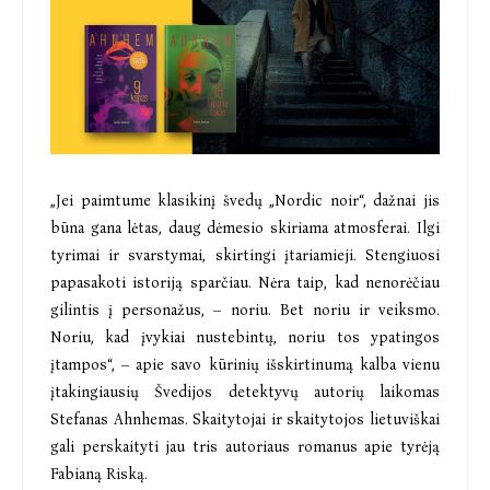
„Jei paimtume klasikinį švedų „Nordic noir“, dažnai jis
būna gana lėtas, daug dėmesio skiriama atmosferai. Ilgi
tyrimai ir svarstymai, skirtingi įtariamieji. Stengiuosi
papasakoti istoriją sparčiau. Nėra taip, kad nenorėčiau
gilintis į personažus, – noriu. Bet noriu ir veiksmo.
Noriu, kad įvykiai nustebintų, noriu tos ypatingos
įtampos“, – apie savo kūrinių išskirtinumą kalba vienu
įtakingiausių Švedijos detektyvų autorių laikomas
Stefanas Ahnhemas. Skaitytojai ir skaitytojos lietuviškai
gali perskaityti jau tris autoriaus romanus apie tyrėją
Fabianą Riską.