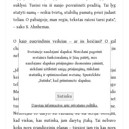
suklysi. Turėsi vis iš naujo perrašinėti pradžią. Tai lyg
statyti namą – reikia tvirtų, stabilių pamatų prieš judant
toliau. O pabaigoje, man regis, tekstas rašosi tarsi pats“,
– sako S. Ahnhemas.
O kaip pagrindinis veikėjas – ar jis keičiasi? O gal
charakteris nuo pat pradžių sukuriamas toks, kad jis
Svetainėje naudojami slapukai. Norėdami pagerinti
nebeevoliucionuoja, lieka visada atpažįstamas?
svetainės funkcionalumą ir Jūsų patirtį, mes
naudojame slapukus prisijungimo duomenims įsiminti,
siekdami užtikrinti saugų prisijungimą, rinkdami
„Įdomus klausimas, nes taip, Fabianas, kiti mano veikėjai
statistiką ir optimizuodami svetainę. Spustelėkite
keičiasi. Kai dirbau scenaristu, pavyzdžiui, kūriau
„Sutinku“, kad priimtumėte slapukus.
televizijos serialą su Kurtu Valanderiu iš Henningo
Mankellio serijos, ten negalėjau keisti, man neleido
Sutinku
keisti Valanderio. Mat Kurtas Valanderis visuomet
Daugiau informacijos apie privatumo politiką.
turėtų būti Kurtas Valanderis, toks, kokį jį pažįstame.
Nenorėjau to daryti su Fabianu, su šia serija. Norėjau,
kad viskas, kas nutinka, jam darytų įtaką. Tai nebuvo
koks nors grandiozinis planas – tiesiog jam vis kas nors