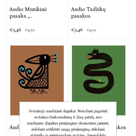
Audio Muzikinė
Audio Tadžikų
pasaka ,,...
pasakos
€3,46
€3,46
€4,32
€4,32
Svetainėje naudojami slapukai. Norėdami pagerinti
svetainės funkcionalumą ir Jūsų patirtį, mes
naudojame slapukus prisijungimo duomenims įsiminti,
Audio Anglų pasakos
Audio Slovėnų pasakos
siekdami užtikrinti saugų prisijungimą, rinkdami
statistiką ir optimizuodami svetainę. Spustelėkite