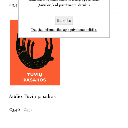
€3,46
€3,46
€4,32
€4,32
„Sutinku“, kad priimtumėte slapukus.
Sutinku
Daugiau informacijos apie privatumo politiką.
Audio Tuvių pasakos
€3,46
€4,32