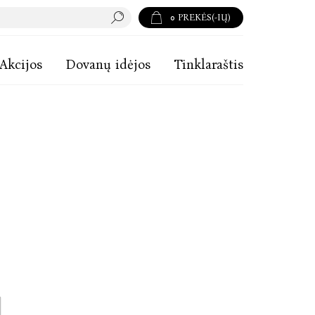
0
PREKĖS(-IŲ)
Akcijos
Dovanų idėjos
Tinklaraštis