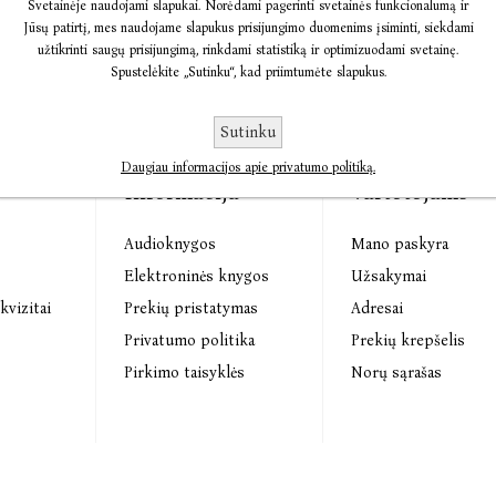
Svetainėje naudojami slapukai. Norėdami pagerinti svetainės funkcionalumą ir
Jūsų patirtį, mes naudojame slapukus prisijungimo duomenims įsiminti, siekdami
užtikrinti saugų prisijungimą, rinkdami statistiką ir optimizuodami svetainę.
Spustelėkite „Sutinku“, kad priimtumėte slapukus.
Sutinku
Daugiau informacijos apie privatumo politiką.
Informacija
Vartotojams
Audioknygos
Mano paskyra
s
Elektroninės knygos
Užsakymai
kvizitai
Prekių pristatymas
Adresai
Privatumo politika
Prekių krepšelis
Pirkimo taisyklės
Norų sąrašas