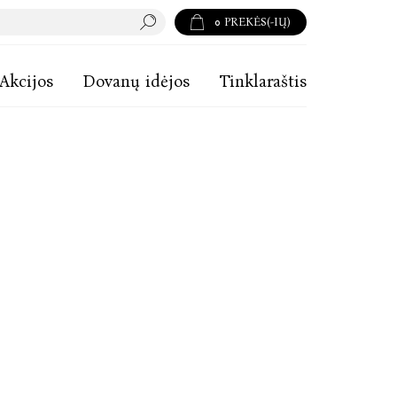
0
PREKĖS(-IŲ)
Akcijos
Dovanų idėjos
Tinklaraštis