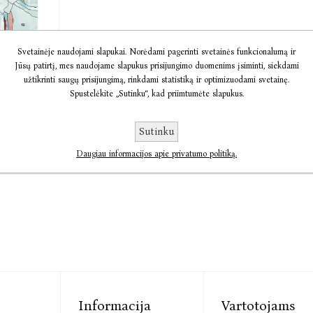
dinis
Svetainėje naudojami slapukai. Norėdami pagerinti svetainės funkcionalumą ir
Jūsų patirtį, mes naudojame slapukus prisijungimo duomenims įsiminti, siekdami
s
užtikrinti saugų prisijungimą, rinkdami statistiką ir optimizuodami svetainę.
:
Spustelėkite „Sutinku“, kad priimtumėte slapukus.
lsched
11,34
Sutinku
Daugiau informacijos apie privatumo politiką.
Informacija
Vartotojams