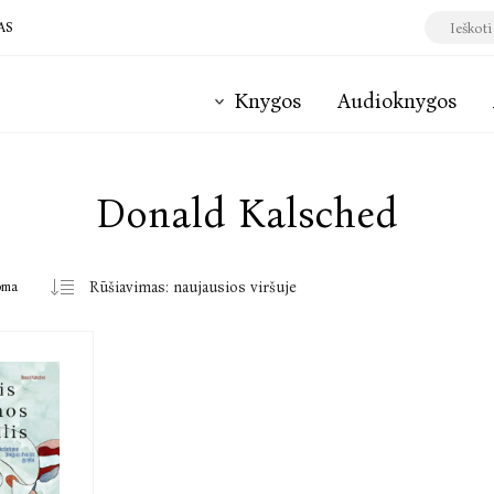
AS
Knygos
Audioknygos
Donald Kalsched
oma