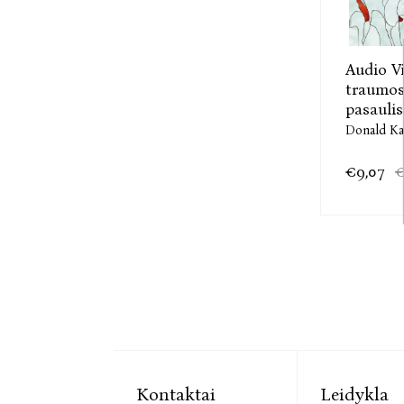
Audio Vi
traumo
pasaulis
Donald Ka
€9,07
€
Kontaktai
Leidykla