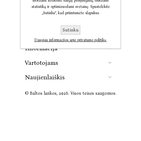
siekdami užtikrinti saugų prisijungimą, rinkdami
statistiką ir optimizuodami svetainę. Spustelėkite
„Sutinku“, kad priimtumėte slapukus.
Kontaktai
Sutinku
Leidykla
Daugiau informacijos apie privatumo politiką.
Informacija
Vartotojams
Naujienlaiškis
© Baltos lankos, 2026. Visos teisės saugomos.