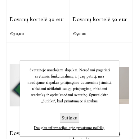
Dovanų kortelė 30 eur
Dovanų kortelė 50 eur
€30,00
€50,00
Svetainėje naudojami slapukai. Norėdami pagerinti
svetainės funkcionalumą ir Jūsų patirtį, mes
naudojame slapukus prisijungimo duomenims įsiminti,
siekdami užtikrinti saugų prisijungimą, rinkdami
statistiką ir optimizuodami svetainę. Spustelėkite
„Sutinku“, kad priimtumėte slapukus.
Sutinku
Daugiau informacijos apie privatumo politiką.
Dovanų kortelė 100
Elektroninė dovanų