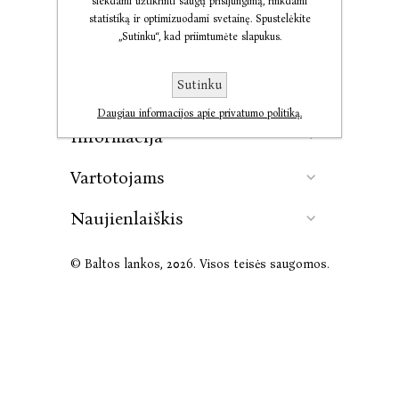
siekdami užtikrinti saugų prisijungimą, rinkdami
statistiką ir optimizuodami svetainę. Spustelėkite
„Sutinku“, kad priimtumėte slapukus.
Kontaktai
Sutinku
Leidykla
Daugiau informacijos apie privatumo politiką.
Informacija
Vartotojams
Naujienlaiškis
© Baltos lankos, 2026. Visos teisės saugomos.