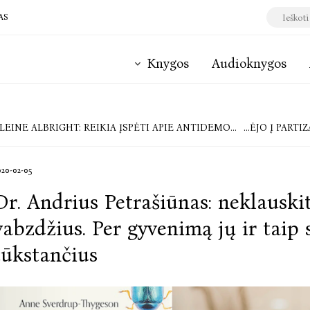
AS
Knygos
Audioknygos
LBRIGHT: REIKIA ĮSPĖTI APIE ANTIDEMOKRATIŠKŲ TENDENCIJŲ STIPRĖJIMĄ ŠIUOLAIKINIAME PASAULYJE
KNYGOS „PARTIZANĖ“ AUTORIUS
020-02-05
Dr. Andrius Petrašiūnas: neklauski
vabzdžius. Per gyvenimą jų ir taip 
tūkstančius