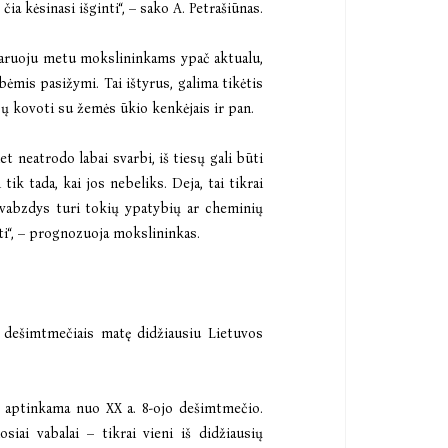
čia kėsinasi išginti“, – sako A. Petrašiūnas.
staruoju metu mokslininkams ypač aktualu,
mis pasižymi. Tai ištyrus, galima tikėtis
ų kovoti su žemės ūkio kenkėjais ir pan.
t neatrodo labai svarbi, iš tiesų gali būti
ik tada, kai jos nebeliks. Deja, tai tikrai
 vabzdys turi tokių ypatybių ar cheminių
ti“, – prognozuoja mokslininkas.
s dešimtmečiais matę didžiausiu Lietuvos
ra aptinkama nuo XX a. 8-ojo dešimtmečio.
iai vabalai – tikrai vieni iš didžiausių