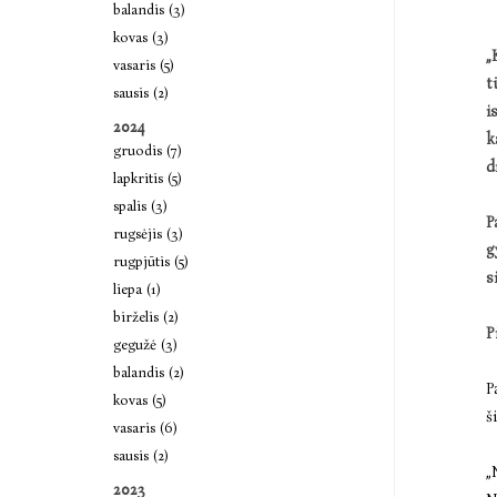
balandis (3)
kovas (3)
„
vasaris (5)
t
sausis (2)
i
2024
k
gruodis (7)
d
lapkritis (5)
spalis (3)
P
rugsėjis (3)
g
rugpjūtis (5)
s
liepa (1)
birželis (2)
P
gegužė (3)
balandis (2)
P
kovas (5)
š
vasaris (6)
sausis (2)
„
2023