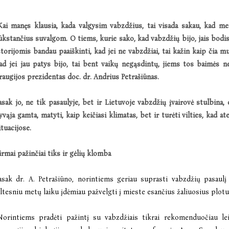
Kai manęs klausia, kada valgysim vabzdžius, tai visada sakau, kad m
ūkstančius suvalgom. O tiems, kurie sako, kad vabzdžių bijo, jais bodi
storijomis bandau paaiškinti, kad jei ne vabzdžiai, tai kažin kaip čia 
ad jei jau patys bijo, tai bent vaikų negąsdintų, jiems tos baimės
raugijos prezidentas doc. dr. Andrius Petrašiūnas.
asak jo, ne tik pasaulyje, bet ir Lietuvoje vabzdžių įvairovė stulbina
yvąja gamta, matyti, kaip keičiasi klimatas, bet ir turėti vilties, kad 
ituacijose.
irmai pažinčiai tiks ir gėlių klomba
asak dr. A. Petrašiūno, norintiems geriau suprasti vabzdžių pasaul
iltesniu metų laiku įdėmiau pažvelgti į mieste esančius žaliuosius plotus
Norintiems pradėti pažintį su vabzdžiais tikrai rekomenduočiau lei