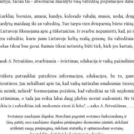
uityje, tačiau tai – absoliučiai mažulytė visų vabzdžių populiacijos dalis
Kurkliai, boružės, amarai, kandys, kolorado vabalai, musės, uodai, dr
vardytų maždaug iki 20 vabzdžių. Tuo tarpu vien dvisparnių būrio rūšių 
 Lietuvoje fiksuojama apie 4 tūkstančius. Ir svarbu nepamiršti, kad, jei 
ėra vabzdžio, kuris jums Lietuvoje keltų realią grėsmę. Su vabzdžiais 
iskas tikrai bus gerai. Baimės tikrai neturėtų būti tiek, kiek jos kartais,
asak A. Petrašiūno, svarbiausia – švietimas, edukacija ir vaikų pažindini
Trūksta patraukliai pateiktos informacijos, edukacijos, be to, gam
iteratūros. Jau nekalbant apie tai, kad vaikų natūralus smalsumas ties
fu neimk, neliesk“ formuojamas požiūris, kad vabzdžiai ne tik neįdomūs,
tstūmimas, o tada jau reikia labai daug įdirbio norint sudominti. Ne ti
ykiu ir į vabzdžius juk mokomės vieni iš kitų“, – sako A. Petrašiūnas.
Svetainėje naudojami slapukai. Norėdami pagerinti svetainės funkcionalumą ir
nksčiau neregėti vabzdžiai – klimato kaitos ženklas
Jūsų patirtį, mes naudojame slapukus prisijungimo duomenims įsiminti, siekdami
užtikrinti saugų prisijungimą, rinkdami statistiką ir optimizuodami svetainę.