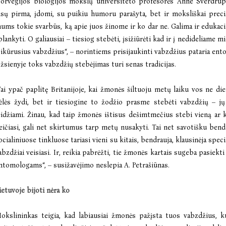
orvegijos biologijos mokslų universiteto profesorės Anne Sverdrup-
isų pirma, įdomi, su puikiu humoru parašyta, bet ir moksliškai preciz
ums tokie svarbūs, ką apie juos žinome ir ko dar ne. Galima ir edukaci
plankyti. O galiausiai – tiesiog stebėti, įsižiūrėti kad ir į nedideliame m
sikūrusius vabzdžius“, – norintiems prisijaukinti vabzdžius pataria ent
žsienyje toks vabzdžių stebėjimas turi senas tradicijas.
Tai ypač paplitę Britanijoje, kai žmonės šiltuoju metų laiku vos ne die
ėlės žydi, bet ir tiesiogine to žodžio prasme stebėti vabzdžių – jų 
eidžiami. Žinau, kad taip žmonės ištisus dešimtmečius stebi vieną ar kit
eičiasi, gali net skirtumus tarp metų nusakyti. Tai net savotišku be
ocialiniuose tinkluose tariasi vieni su kitais, bendrauja, klausinėja speci
abzdžiai veisiasi. Ir, reikia pabrėžti, tie žmonės kartais sugeba pasiekt
ntomologams“, – susižavėjimo neslepia A. Petrašiūnas.
ietuvoje bijoti nėra ko
okslininkas teigia, kad labiausiai žmonės pažįsta tuos vabzdžius, 