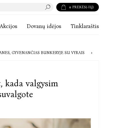
0
PREKĖS(-IŲ)
Akcijos
Dovanų idėjos
Tinklaraštis
 MARIUS ĖMUŽIS: ŽMONĖS NE VISADA PALANKIAI ŽIŪRĖJO Į PARTIZANES, GYVENANČIAS BUNKERYJE SU VYRAIS
t, kada valgysim
suvalgote