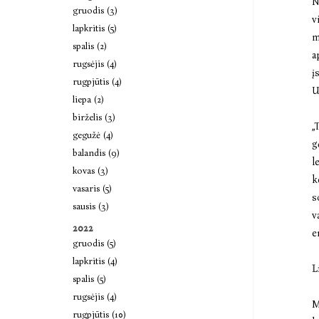
N
gruodis (3)
v
lapkritis (5)
m
spalis (2)
a
rugsėjis (4)
į
rugpjūtis (4)
U
liepa (2)
birželis (3)
„
gegužė (4)
g
balandis (9)
l
kovas (3)
k
vasaris (5)
s
sausis (3)
v
2022
e
gruodis (5)
lapkritis (4)
L
spalis (5)
rugsėjis (4)
M
rugpjūtis (10)