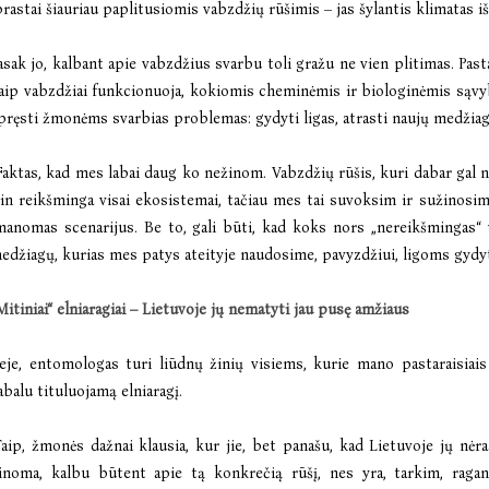
prastai šiauriau paplitusiomis vabzdžių rūšimis – jas šylantis klimatas iš 
asak jo, kalbant apie vabzdžius svarbu toli gražu ne vien plitimas. Pa
aip vabzdžiai funkcionuoja, kokiomis cheminėmis ir biologinėmis sąvybė
pręsti žmonėms svarbias problemas: gydyti ligas, atrasti naujų medžiag
Faktas, kad mes labai daug ko nežinom. Vabzdžių rūšis, kuri dabar gal ne
tin reikšminga visai ekosistemai, tačiau mes tai suvoksim ir sužinosim t
manomas scenarijus. Be to, gali būti, kad koks nors „nereikšmingas“
edžiagų, kurias mes patys ateityje naudosime, pavyzdžiui, ligoms gydy
Mitiniai“ elniaragiai – Lietuvoje jų nematyti jau pusę amžiaus
eje, entomologas turi liūdnų žinių visiems, kurie mano pastaraisiai
abalu tituluojamą elniaragį.
Taip, žmonės dažnai klausia, kur jie, bet panašu, kad Lietuvoje jų nė
inoma, kalbu būtent apie tą konkrečią rūšį, nes yra, tarkim, raganos