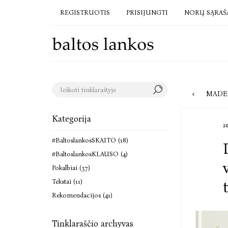
REGISTRUOTIS
PRISIJUNGTI
NORŲ SĄRAŠ
MADELEINE A
Kategorija
2
#BaltoslankosSKAITO (18)
#BaltoslankosKLAUSO (4)
Pokalbiai (37)
Tekstai (11)
Rekomendacijos (41)
Tinklaraščio archyvas