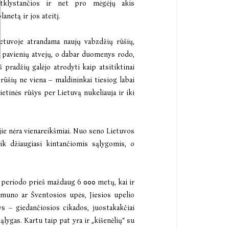
 atklystančios ir net pro mėgėjų akis
netą ir jos ateitį.
ietuvoje atrandama naujų vabzdžių rūšių,
s pavienių atvejų, o dabar duomenys rodo,
 pradžių galėjo atrodyti kaip atsitiktinai
rūšių ne viena – maldininkai tiesiog labai
etinės rūšys per Lietuvą nukeliauja ir iki
jie nėra vienareikšmiai. Nuo seno Lietuvos
tik džiaugiasi kintančiomis sąlygomis, o
o periodo prieš maždaug 6 000 metų, kai ir
emuno ar Šventosios upės, Jiesios upelio
ys – giedančiosios cikados, juostakakčiai
lygas. Kartu taip pat yra ir „kišenėlių“ su