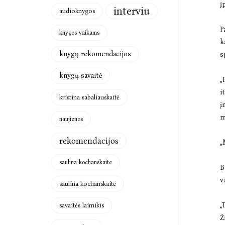
į
interviu
audioknygos
P
knygos vaikams
k
knygų rekomendacijos
s
knygų savaitė
„
i
kristina sabaliauskaitė
į
m
naujienos
rekomendacijos
„
saulina kochanskaite
B
v
saulina kochanskaitė
„
savaitės laimikis
Ž