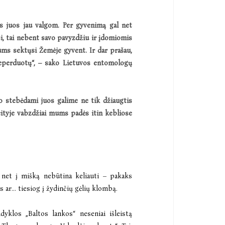
es juos jau valgom. Per gyvenimą gal net
si, tai nebent savo pavyzdžiu ir įdomiomis
mums sektųsi Žemėje gyvent. Ir dar prašau,
 neperduotų“, – sako Lietuvos entomologų
, o stebėdami juos galime ne tik džiaugtis
ateityje vabzdžiai mums padės itin kebliose
į net į mišką nebūtina keliauti – pakaks
 ar... tiesiog į žydinčių gėlių klombą.
dyklos „Baltos lankos“ neseniai išleistą