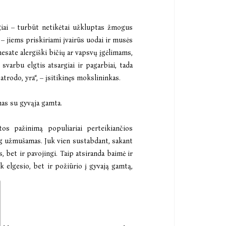
.
ugiai – turbūt netikėtai užkluptas žmogus
– jiems priskiriami įvairūs uodai ir musės
nesate alergiški bičių ar vapsvų įgėlimams,
svarbu elgtis atsargiai ir pagarbiai, tada
 atrodo, yra“, – įsitikinęs mokslininkas.
mas su gyvąja gamta.
tos pažinimą populiariai perteikiančios
iog užmušamas. Juk vien sustabdant, sakant
 bet ir pavojingi. Taip atsiranda baimė ir
k elgesio, bet ir požiūrio į gyvają gamtą,