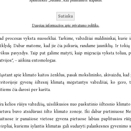
Spustelėkite „Sutinku“, kad priimtumėte slapukus.
pecialisto teigimu, būtent besikeičiančios, naujai į teritoriją
epraslystančios vabzdžių rūšys leidžia nemažai ką pasakyti apie mūsų pla
Sutinku
Faktas, kad pastaraisiais metais turime vis daugiau pavyzdžių, kai L
Daugiau informacijos apie privatumo politiką.
urios tradiciškai būdingos Pietų kraštams. Anksčiau pasitaikydavo vo
ad procesas vyksta nuosekliai. Tarkime, vabzdžiai maldininkai, kurie iš
žklydę. Dabar matome, kad jie čia įsikuria, randame jauniklių. Ir tokių 
yškus pavyzdys. Taip pat galime matyti, kaip migracija vyksta toliau, pi
atvijos“, – aiškina entomologas.
ąstant apie klimato kaitos ženklus, pasak mokslininko, akivaizdu, kad 
eritorijoje gyvenę šiltesnį klimatą mėgstantys vabzdžiai, ko gero, 
itiems čia darosi per karšta.
Yra kelios rūšys vabzdžių, užsilikusios nuo paskutinio šiltesnio klimat
ietuva buvo atsidūrusi šilto klimato zonoje. Iki dabar pietiniuose N
laituose ir panašiose vietose gyvena pietuose labiau paplitusios rūš
virpliai, kuriems šylantis klimatas gali sudaryti palankesnes gyvenimo są