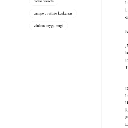
tomas vaiseta
L
L
trumpojo rašinio konkursas
e
vilniaus knygų mugė
P
„
l
i
T
D
L
U
R
M
E