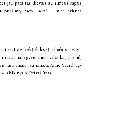
Bet jau pats tas didysis su rimtais ragais
u pusšimtį metų nėra“, – mitą griauna
d jei matote kokį didesnį vabalą su ragu,
ir į arčiau mūsų gyvenančių vabzdžių pasaulį
ikliai rašo mano jau minėta Anne Sverdrup-
– įsitikinęs A. Petrašiūnas.