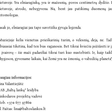
ietuvoje. Yra elniaragiukų, yra ir mažesnių, poros centimetrų dydžio. 
ietuvoje, atrodo, nebegyvena. Na, bent jau patikimų duomenų ja
ntomologas.
asak jo, elniaragiai jau tapo savotiška gyvąja legenda.
Muziejuje kelis vienetus prieškarinių turim, o vėlesnių, deja, ne. Ta
abiausiai tikėtina, kad ten bus raganosis. Bet tikrai kviečiu įsižiūrėti 
r įvairovę – šie maži padarėliai tikrai turi kuo nustebinti. Ir, kaip ta
hygeson, gyvename laikais, kai Žemė yra ne žmonių, o vabzdžių planeta“, 
augiau informacijos:
ina Valantiejūtė
AB „Baltų lankų“ leidyba
inkodaros projektų vadovė
ob. +370 677 97860
l. Paštas: lina@baltoslankos.lt