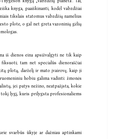
Thygeson knygą „Vabzdžių planeta“. Tai,
iška knyga, paaiškinanti, kodėl vabzdžiai
niais tikslais statomus vabzdžių namelius
iesto plote, o gal net greta vazoninių gėlių
omologas.
na iš dienos eina apsižvalgyti ne tik kaip
fiksuoti; tam net specialūs dienoraščiai
ą plotą, darželį ir mato įvairovę, kaip ji
ndruomeniniu hobiu galima vadinti: žmonės
alistų, jei patys nežino, neatpažįsta, kokie
i tokį lygį, kuris prilygsta profesionaliems
kurie svarbūs ūkyje ar dažniau aptinkami