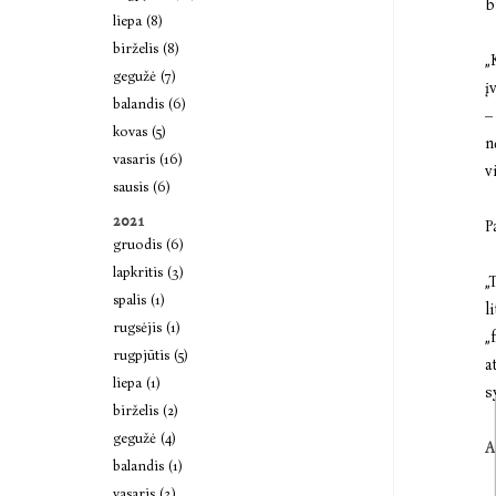
b
liepa (8)
birželis (8)
„
gegužė (7)
į
balandis (6)
–
kovas (5)
n
vasaris (16)
v
sausis (6)
2021
P
gruodis (6)
lapkritis (3)
„
spalis (1)
l
rugsėjis (1)
„
rugpjūtis (5)
a
liepa (1)
s
birželis (2)
gegužė (4)
A
balandis (1)
vasaris (3)