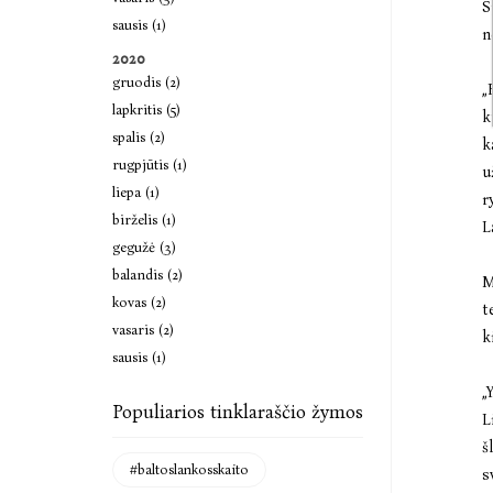
S
sausis (1)
n
2020
gruodis (2)
„
lapkritis (5)
k
spalis (2)
k
rugpjūtis (1)
u
liepa (1)
r
birželis (1)
L
gegužė (3)
balandis (2)
M
kovas (2)
t
vasaris (2)
k
sausis (1)
„
Populiarios tinklaraščio žymos
L
š
#baltoslankosskaito
s