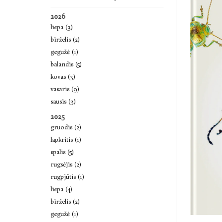
2026
liepa (3)
birželis (2)
gegužė (1)
balandis (5)
kovas (3)
vasaris (9)
sausis (3)
2025
gruodis (2)
lapkritis (1)
spalis (5)
rugsėjis (2)
rugpjūtis (1)
liepa (4)
birželis (2)
gegužė (1)