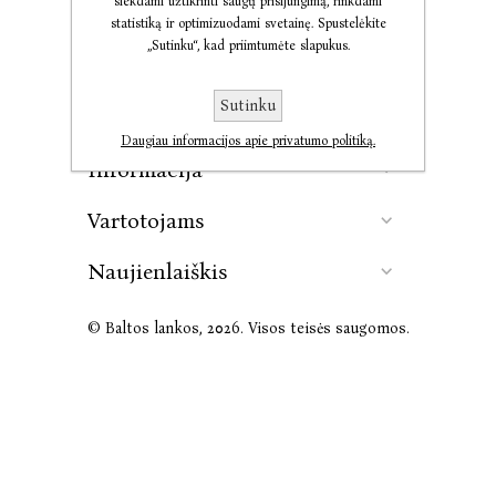
siekdami užtikrinti saugų prisijungimą, rinkdami
statistiką ir optimizuodami svetainę. Spustelėkite
„Sutinku“, kad priimtumėte slapukus.
Kontaktai
Sutinku
Leidykla
Daugiau informacijos apie privatumo politiką.
Informacija
Vartotojams
Naujienlaiškis
© Baltos lankos, 2026. Visos teisės saugomos.