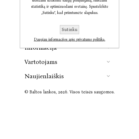
siekdami užtikrinti saugų prisijungimą, rinkdami
statistiką ir optimizuodami svetainę. Spustelėkite
„Sutinku“, kad priimtumėte slapukus.
Kontaktai
Sutinku
Leidykla
Daugiau informacijos apie privatumo politiką.
Informacija
Vartotojams
Naujienlaiškis
© Baltos lankos, 2026. Visos teisės saugomos.