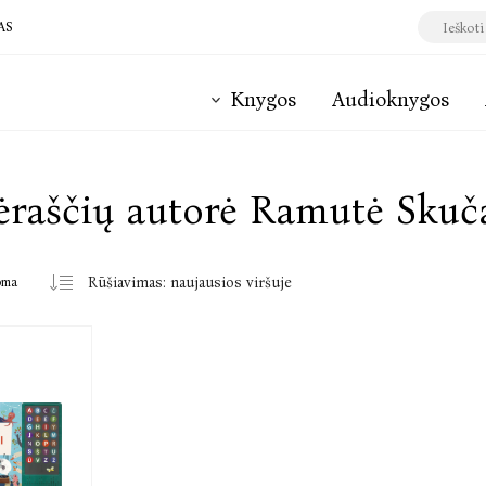
AS
Knygos
Audioknygos
ėraščių autorė Ramutė Skuč
oma