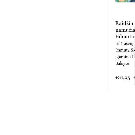
Raidžių
namučia
Eiliuota 
Eilėraščių
Ramutė Sk
įgarsino I
Balsytė
€12,05