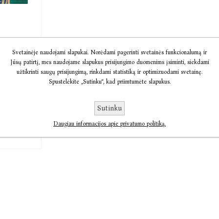
i.
Svetainėje naudojami slapukai. Norėdami pagerinti svetainės funkcionalumą ir
ir
Jūsų patirtį, mes naudojame slapukus prisijungimo duomenims įsiminti, siekdami
 autorė
užtikrinti saugų prisijungimą, rinkdami statistiką ir optimizuodami svetainę.
učaitė,
Spustelėkite „Sutinku“, kad priimtumėte slapukus.
lona
Sutinku
€14,70
Daugiau informacijos apie privatumo politiką.