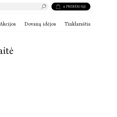
0
PREKĖS(-IŲ)
Akcijos
Dovanų idėjos
Tinklaraštis
aitė