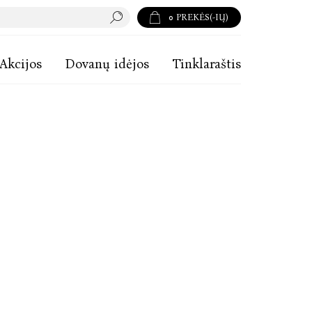
0
PREKĖS(-IŲ)
Akcijos
Dovanų idėjos
Tinklaraštis