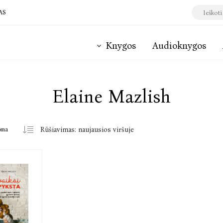
AS
Knygos
Audioknygos
Elaine Mazlish
oma