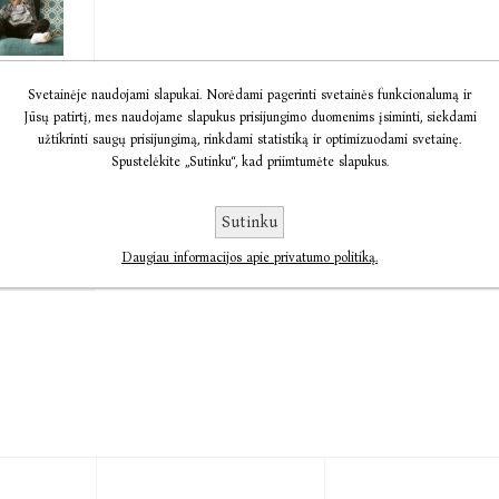
Mano
Svetainėje naudojami slapukai. Norėdami pagerinti svetainės funkcionalumą ir
Jūsų patirtį, mes naudojame slapukus prisijungimo duomenims įsiminti, siekdami
ta.
užtikrinti saugų prisijungimą, rinkdami statistiką ir optimizuodami svetainę.
er,
Elaine
Spustelėkite „Sutinku“, kad priimtumėte slapukus.
Sutinku
11,55
Daugiau informacijos apie privatumo politiką.