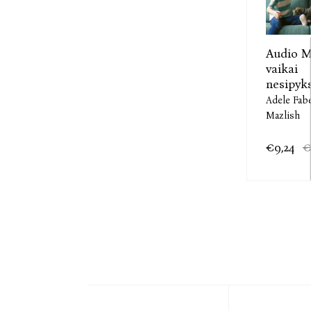
Audio 
vaikai
nesipyks
Adele Fab
Mazlish
€9,24
€