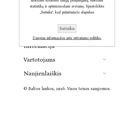
siekdami užtikrinti saugų prisijungimą, rinkdami
statistiką ir optimizuodami svetainę. Spustelėkite
„Sutinku“, kad priimtumėte slapukus.
Kontaktai
Sutinku
Leidykla
Daugiau informacijos apie privatumo politiką.
Informacija
Vartotojams
Naujienlaiškis
© Baltos lankos, 2026. Visos teisės saugomos.