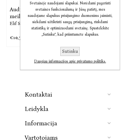
Svetainėje naudojami slapukai. Norėdami pagerinti
Audio Keturiasdešimt
svetainės funkcionalumą ir Jūsų patirtį, mes
meilės ...
naudojame slapukus prisijungimo duomenims įsiminti,
siekdami užtikrinti saugų prisijungimą, rinkdami
Elif Shafak
statistiką ir optimizuodami svetainę. Spustelėkite
„Sutinku“, kad priimtumėte slapukus.
€10,78
€13,48
Sutinku
Daugiau informacijos apie privatumo politiką.
Kontaktai
Leidykla
Informacija
Vartotojams