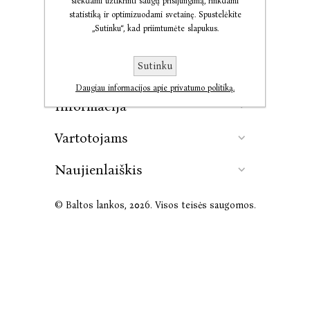
siekdami užtikrinti saugų prisijungimą, rinkdami
statistiką ir optimizuodami svetainę. Spustelėkite
„Sutinku“, kad priimtumėte slapukus.
Kontaktai
Sutinku
Leidykla
Daugiau informacijos apie privatumo politiką.
Informacija
Vartotojams
Naujienlaiškis
© Baltos lankos, 2026. Visos teisės saugomos.