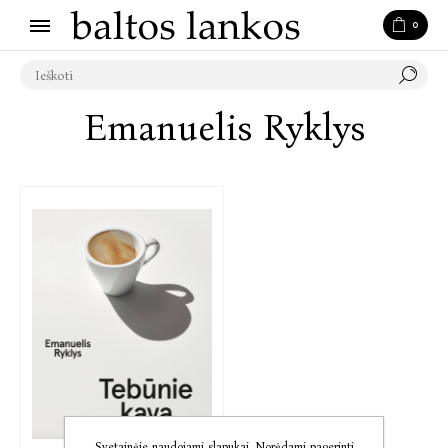
0
Emanuelis Ryklys
Svetainėje naudojami slapukai. Norėdami pagerinti