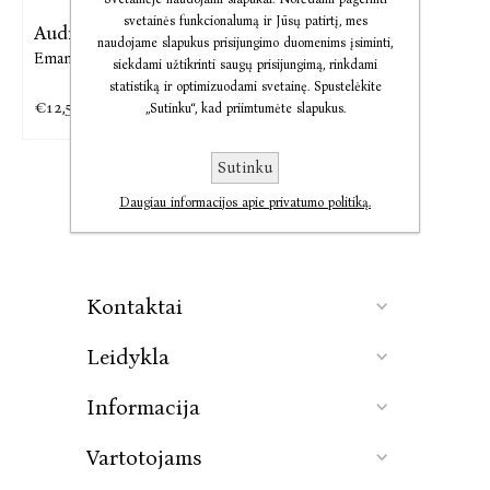
svetainės funkcionalumą ir Jūsų patirtį, mes
Audio Tebūnie kava
naudojame slapukus prisijungimo duomenims įsiminti,
Emanuelis Ryklys
siekdami užtikrinti saugų prisijungimą, rinkdami
statistiką ir optimizuodami svetainę. Spustelėkite
€12,51
„Sutinku“, kad priimtumėte slapukus.
Sutinku
Daugiau informacijos apie privatumo politiką.
Kontaktai
Leidykla
Informacija
Vartotojams