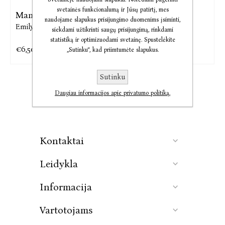
svetainės funkcionalumą ir Jūsų patirtį, mes
Mano kūnas
Audio Mano kūnas
naudojame slapukus prisijungimo duomenims įsiminti,
Emily Ratajkowski
Emily Ratajkowski
siekdami užtikrinti saugų prisijungimą, rinkdami
statistiką ir optimizuodami svetainę. Spustelėkite
€6,50
€12,32
€15,41
€15,40
„Sutinku“, kad priimtumėte slapukus.
Sutinku
Daugiau informacijos apie privatumo politiką.
Kontaktai
Leidykla
Informacija
Vartotojams