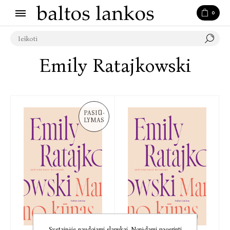
0
Emily Ratajkowski
PASIŪ-
LYMAS
Svetainėje naudojami slapukai. Norėdami pagerinti