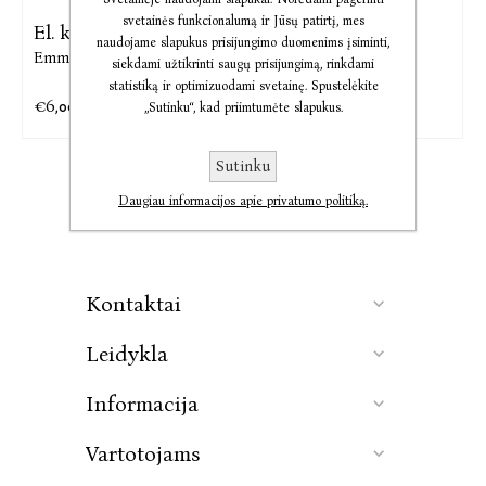
svetainės funkcionalumą ir Jūsų patirtį, mes
El. knyga Stebuklas
Stebuklas
naudojame slapukus prisijungimo duomenims įsiminti,
Emma Donoghue
Emma Donoghue
siekdami užtikrinti saugų prisijungimą, rinkdami
statistiką ir optimizuodami svetainę. Spustelėkite
€6,00
€4,50
€7,50
€10,01
„Sutinku“, kad priimtumėte slapukus.
Sutinku
Daugiau informacijos apie privatumo politiką.
Kontaktai
Leidykla
Informacija
Vartotojams