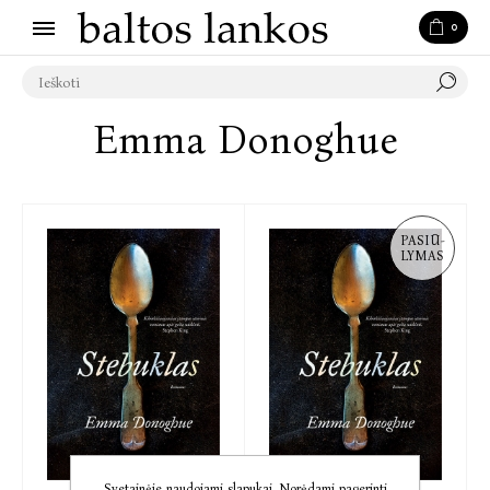
0
Emma Donoghue
PASIŪ-
LYMAS
Svetainėje naudojami slapukai. Norėdami pagerinti