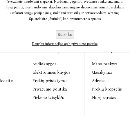
Svetainėje naudojami slapukai. Norėdami pagerinti svetainės funkcionalumą ir
Jūsų patirtį, mes naudojame slapukus prisijungimo duomenims įsiminti, siekdami
užtikrinti saugų prisijungimą, rinkdami statistiką ir optimizuodami svetainę.
Spustelėkite „Sutinku“, kad priimtumėte slapukus.
Sutinku
Daugiau informacijos apie privatumo politiką.
Informacija
Vartotojams
Audioknygos
Mano paskyra
s
Elektroninės knygos
Užsakymai
kvizitai
Prekių pristatymas
Adresai
Privatumo politika
Prekių krepšelis
Pirkimo taisyklės
Norų sąrašas