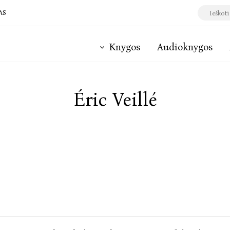
AS
Knygos
Audioknygos
Éric Veillé