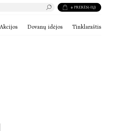
0
PREKĖS(-IŲ)
Akcijos
Dovanų idėjos
Tinklaraštis