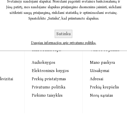
Svetainėje naudojami slapukai. Norėdami pagerinti svetainės funkcionalumą ir
Jūsų patirtį, mes naudojame slapukus prisijungimo duomenims įsiminti, siekdami
užtikrinti saugų prisijungimą, rinkdami statistiką ir optimizuodami svetainę.
Spustelėkite „Sutinku“, kad priimtumėte slapukus.
Sutinku
Daugiau informacijos apie privatumo politiką.
Informacija
Vartotojams
Audioknygos
Mano paskyra
s
Elektroninės knygos
Užsakymai
kvizitai
Prekių pristatymas
Adresai
Privatumo politika
Prekių krepšelis
Pirkimo taisyklės
Norų sąrašas