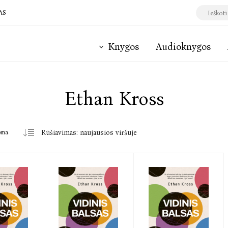
AS
Knygos
Audioknygos
Ethan Kross
oma