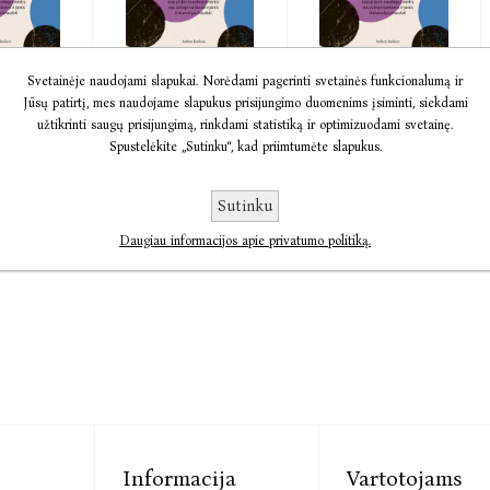
a
Audio Vidinis
Vidinis balsas.
Svetainėje naudojami slapukai. Norėdami pagerinti svetainės funkcionalumą ir
Jūsų patirtį, mes naudojame slapukus prisijungimo duomenims įsiminti, siekdami
balsas:
balsas: kaip ...
Kaip atskirti
užtikrinti saugų prisijungimą, rinkdami statistiką ir optimizuodami svetainę.
Ethan Kross
Ethan Kross
Spustelėkite „Sutinku“, kad priimtumėte slapukus.
ss
9,44
€10,01
€12,51
€7,22
€12,60
Sutinku
Daugiau informacijos apie privatumo politiką.
Informacija
Vartotojams