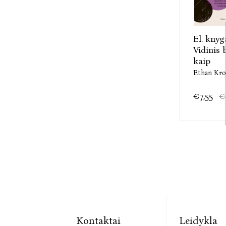
El. knyg
Vidinis 
kaip
Ethan Kro
€7,55
€
Kontaktai
Leidykla