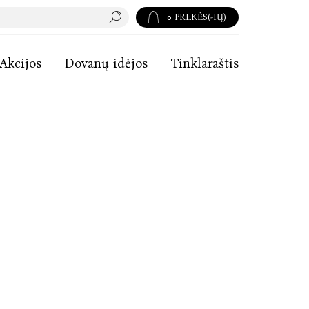
0
PREKĖS(-IŲ)
Akcijos
Dovanų idėjos
Tinklaraštis